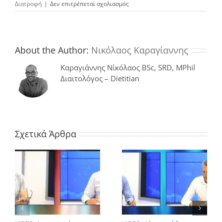
στο
Διατροφή
|
Δεν επιτρέπεται σχολιασμός
Βρώμη
και
ο
ρόλος
στην
About the Author:
Νικόλαος Καραγίαννης
ανθρώπινη
υγεία
Καραγιάννης Νίκόλαος BSc, SRD, MPhil
Διαιτολόγος – Dietitian
Σχετικά Άρθρα