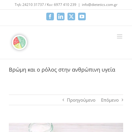
Μετάβαση
Τηλ: 24210 31737 / Κιν: 6977 410 239
|
info@dietetics.com.gr
στο
περιεχόμενο
Facebook
LinkedIn
X
YouTube
Βρώμη και ο ρόλος στην ανθρώπινη υγεία
Προηγούμενο
Επόμενο
Προβολή