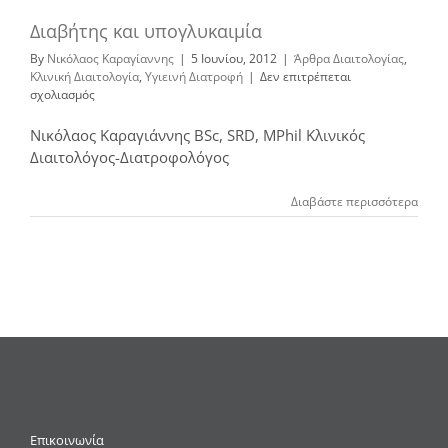
Διαβήτης και υπογλυκαιμία
By
Νικόλαος Καραγίαννης
|
5 Ιουνίου, 2012
|
Άρθρα Διαιτολογίας
,
Κλινική Διαιτολογία
,
Υγιεινή Διατροφή
|
Δεν επιτρέπεται
στο
σχολιασμός
Διαβήτης
και
Νικόλαος Καραγιάννης BSc, SRD, MPhil Κλινικός
υπογλυκαιμία
Διαιτολόγος-Διατροφολόγος
Διαβάστε περισσότερα
Επικοινωνία