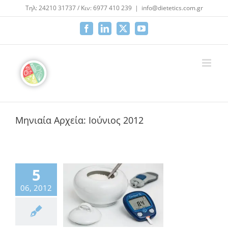
Μετάβαση
Τηλ: 24210 31737 / Κιν: 6977 410 239
|
info@dietetics.com.gr
στο
περιεχόμενο
Facebook
LinkedIn
X
YouTube
Μηνιαία Αρχεία:
Ιούνιος 2012
5
αβήτης και
06, 2012
ογλυκαιμία
αιτολογίας
Κλινική
ολογία
Υγιεινή
Διατροφή