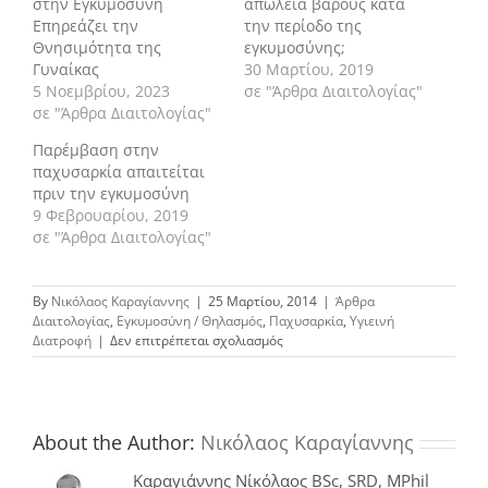
στην Εγκυμοσύνη
απώλεια βάρους κατά
Επηρεάζει την
την περίοδο της
Θνησιμότητα της
εγκυμοσύνης;
Γυναίκας
30 Μαρτίου, 2019
5 Νοεμβρίου, 2023
σε "Άρθρα Διαιτολογίας"
σε "Άρθρα Διαιτολογίας"
Παρέμβαση στην
παχυσαρκία απαιτείται
πριν την εγκυμοσύνη
9 Φεβρουαρίου, 2019
σε "Άρθρα Διαιτολογίας"
By
Νικόλαος Καραγίαννης
|
25 Μαρτίου, 2014
|
Άρθρα
Διαιτολογίας
,
Εγκυμοσύνη / Θηλασμός
,
Παχυσαρκία
,
Υγιεινή
στο
Διατροφή
|
Δεν επιτρέπεται σχολιασμός
Η
διατροφική
συμπεριφορά
της
γυναίκας
About the Author:
Νικόλαος Καραγίαννης
κατά
την
Καραγιάννης Νίκόλαος BSc, SRD, MPhil