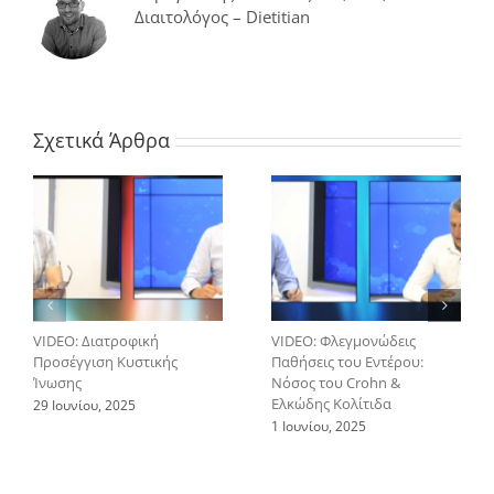
εγκυμοσύνη
Διαιτολόγος – Dietitian
επηρεάζει
την
αύξηση
του
βάρους
της
Σχετικά Άρθρα
VIDEO: Διατροφική
VIDEO: Φλεγμονώδεις
Προσέγγιση Κυστικής
Παθήσεις του Εντέρου:
Ίνωσης
Νόσος του Crohn &
Ελκώδης Κολίτιδα
29 Ιουνίου, 2025
1 Ιουνίου, 2025