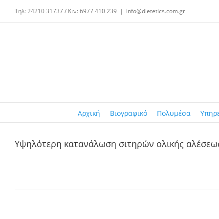
Μετάβαση
Τηλ: 24210 31737 / Κιν: 6977 410 239
|
info@dietetics.com.gr
στο
περιεχόμενο
Αρχική
Βιογραφικό
Πολυμέσα
Υπηρ
Υψηλότερη κατανάλωση σιτηρών ολικής αλέσεως