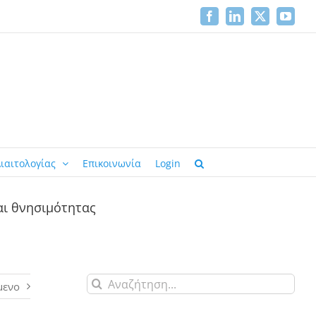
Facebook
LinkedIn
X
YouTu
ιαιτολογίας
Επικοινωνία
Login
αι θνησιμότητας
Αναζήτηση
μενο
για: