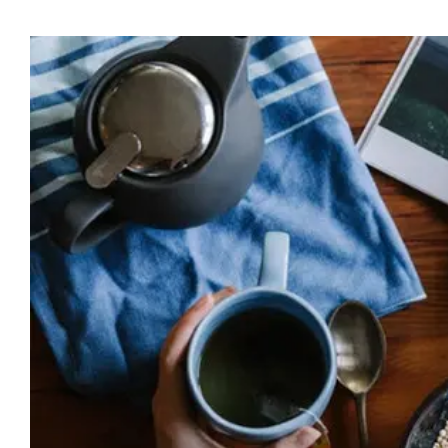
Προβολή
μεγαλύτερης
εικόνας