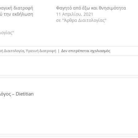
φαγική διατροφή
Φαγητό από έξω και θνησιμότητα
λύ την εκδήλωση
11 Απριλίου, 2021
σε "Άρθρα Διαιτολογίας"
λογίας"
στο
κή Διαιτολογία
,
Υγιεινή Διατροφή
|
Δεν επιτρέπεται σχολιασμός
Υψηλότερη
κατανάλωση
σιτηρών
ολικής
αλέσεως
σχετίζεται
με
όγος – Dietitian
χαμηλότερα
επίπεδα
νοσηρότητας
και
θνησιμότητας