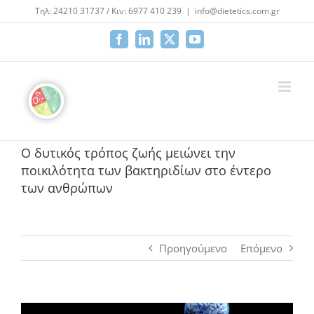
Μετάβαση
Τηλ: 24210 31737 / Κιν: 6977 410 239
|
info@dietetics.com.gr
στο
περιεχόμενο
Facebook
LinkedIn
X
YouTube
Ο δυτικός τρόπος ζωής μειώνει την
ποικιλότητα των βακτηριδίων στο έντερο
των ανθρώπων
Προηγούμενο
Επόμενο
Προβολή