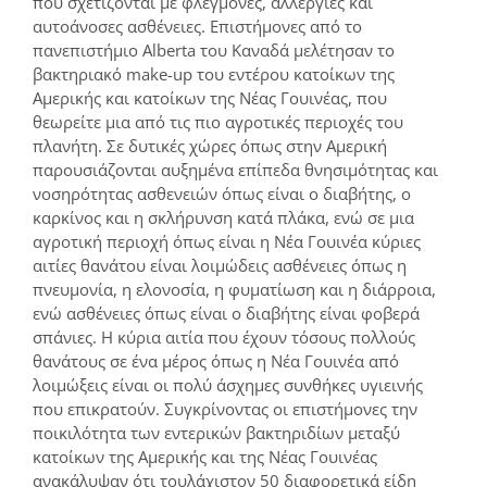
που σχετίζονται με φλεγμονές, αλλεργίες και
αυτοάνοσες ασθένειες. Επιστήμονες από το
πανεπιστήμιο Alberta του Καναδά μελέτησαν το
βακτηριακό make-up του εντέρου κατοίκων της
Αμερικής και κατοίκων της Νέας Γουινέας, που
θεωρείτε μια από τις πιο αγροτικές περιοχές του
πλανήτη. Σε δυτικές χώρες όπως στην Αμερική
παρουσιάζονται αυξημένα επίπεδα θνησιμότητας και
νοσηρότητας ασθενειών όπως είναι ο διαβήτης, ο
καρκίνος και η σκλήρυνση κατά πλάκα, ενώ σε μια
αγροτική περιοχή όπως είναι η Νέα Γουινέα κύριες
αιτίες θανάτου είναι λοιμώδεις ασθένειες όπως η
πνευμονία, η ελονοσία, η φυματίωση και η διάρροια,
ενώ ασθένειες όπως είναι ο διαβήτης είναι φοβερά
σπάνιες. Η κύρια αιτία που έχουν τόσους πολλούς
θανάτους σε ένα μέρος όπως η Νέα Γουινέα από
λοιμώξεις είναι οι πολύ άσχημες συνθήκες υγιεινής
που επικρατούν. Συγκρίνοντας οι επιστήμονες την
ποικιλότητα των εντερικών βακτηριδίων μεταξύ
κατοίκων της Αμερικής και της Νέας Γουινέας
ανακάλυψαν ότι τουλάχιστον 50 διαφορετικά είδη