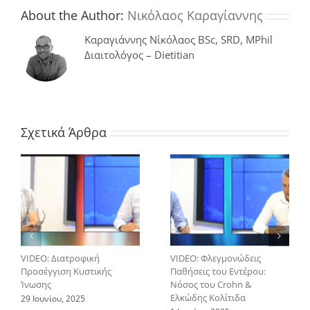
μειώνει
About the Author:
Νικόλαος Καραγίαννης
την
ποικιλότητα
Καραγιάννης Νίκόλαος BSc, SRD, MPhil
των
Διαιτολόγος – Dietitian
βακτηριδίων
στο
έντερο
των
ανθρώπων
Σχετικά Άρθρα
VIDEO: Διατροφική
VIDEO: Φλεγμονώδεις
Προσέγγιση Κυστικής
Παθήσεις του Εντέρου:
Ίνωσης
Νόσος του Crohn &
Ελκώδης Κολίτιδα
29 Ιουνίου, 2025