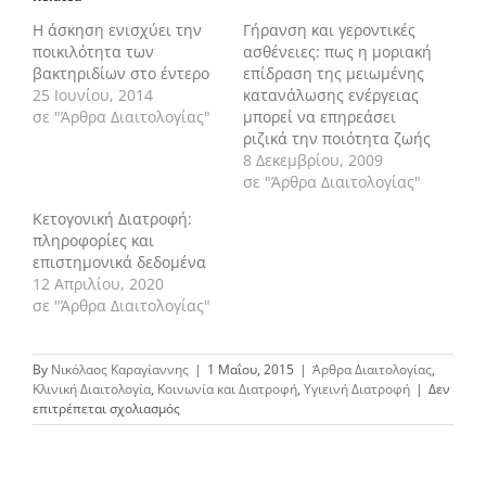
Η άσκηση ενισχύει την
Γήρανση και γεροντικές
ποικιλότητα των
ασθένειες: πως η μοριακή
βακτηριδίων στο έντερο
επίδραση της μειωμένης
25 Ιουνίου, 2014
κατανάλωσης ενέργειας
σε "Άρθρα Διαιτολογίας"
μπορεί να επηρεάσει
ριζικά την ποιότητα ζωής
8 Δεκεμβρίου, 2009
σε "Άρθρα Διαιτολογίας"
Κετογονική Διατροφή:
πληροφορίες και
επιστημονικά δεδομένα
12 Απριλίου, 2020
σε "Άρθρα Διαιτολογίας"
By
Νικόλαος Καραγίαννης
|
1 Μαΐου, 2015
|
Άρθρα Διαιτολογίας
,
Κλινική Διαιτολογία
,
Κοινωνία και Διατροφή
,
Υγιεινή Διατροφή
|
Δεν
στο
επιτρέπεται σχολιασμός
Ο
δυτικός
τρόπος
ζωής