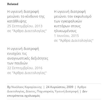
Related
Η υγιεινή διατροφή
Η υγιεινή διατροφή
μειώνει το κίνδυνο της
μειώνει τον εκφυλισμό
κατάθλιψης
των εγκεφαλικών
25 Σεπτεμβρίου, 2013
κυττάρων στους
σε "Άρθρα Διαιτολογίας"
ηλικιωμένους
1 Ιουνίου, 2015
σε "Άρθρα Διαιτολογίας"
Η υγιεινή διατροφή
ενισχύει τις
αναγνωστικές δεξιότητες
των παιδιών
22 Σεπτεμβρίου, 2016
σε "Άρθρα Διαιτολογίας"
By
Νικόλαος Καραγίαννης
|
24 Αυγούστου, 2009
|
Άρθρα
Διαιτολογίας
,
Δίαιτες
,
Παχυσαρκία
,
Υγιεινή Διατροφή
|
Δεν
στο
επιτρέπεται σχολιασμός
Υγιεινή
διατροφή