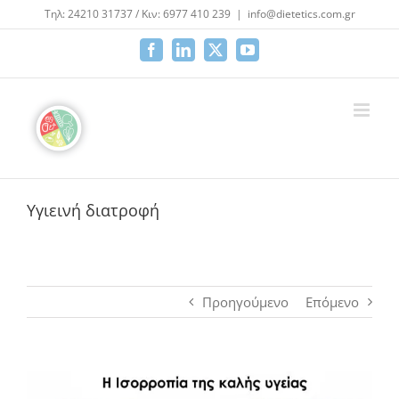
Μετάβαση
Τηλ: 24210 31737 / Κιν: 6977 410 239
|
info@dietetics.com.gr
στο
περιεχόμενο
Facebook
LinkedIn
X
YouTube
Υγιεινή διατροφή
Προηγούμενο
Επόμενο
Προβολή