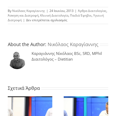
By
Νικόλαος Καραγίαννης
|
24 Ιουνίου, 2013
|
Άρθρα Διαιτολογίας
,
Άσκηση και Διατροφή
,
Κλινική Διαιτολογία
,
Παιδιά Έφηβοι
,
Υγιεινή
στο
Διατροφή
|
Δεν επιτρέπεται σχολιασμός
Σακχαρώδης
Διαβήτης
και
Παιδιά
About the Author:
Νικόλαος Καραγίαννης
Καραγιάννης Νίκόλαος BSc, SRD, MPhil
Διαιτολόγος – Dietitian
Σχετικά Άρθρα