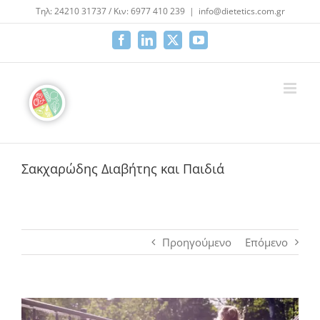
Μετάβαση
Τηλ: 24210 31737 / Κιν: 6977 410 239
|
info@dietetics.com.gr
στο
περιεχόμενο
Facebook
LinkedIn
X
YouTube
Σακχαρώδης Διαβήτης και Παιδιά
Προηγούμενο
Επόμενο
Προβολή