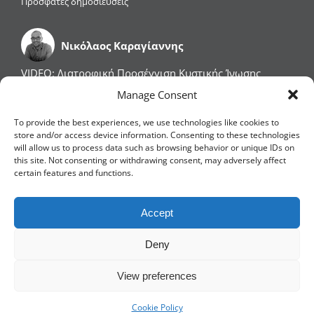
Πρόσφατες δημοσιεύσεις
Νικόλαος Καραγίαννης
VIDEO: Διατροφική Προσέγγιση Κυστικής Ίνωσης
VIDEO: Φλεγμονώδεις Παθήσεις του Εντέρου: Νόσος
Manage Consent
του Crohn & Ελκώδης Κολίτιδα
Η Διατροφή Επηρεάζει την Βιολογική μας Ηλικία
To provide the best experiences, we use technologies like cookies to
Λιπώδης Διήθηση, Υπατικός Καρκίνος και Διατροφή
store and/or access device information. Consenting to these technologies
will allow us to process data such as browsing behavior or unique IDs on
Διατροφικά Tips για Μετά τις Γιορτές των
this site. Not consenting or withdrawing consent, may adversely affect
Χριστουγέννων (2025): Επιλογή Ζωής
certain features and functions.
Accept
Deny
Copyright ©
2026 Νίκος Καραγιάννης | All Rights Reserved
View preferences
Facebook
LinkedIn
X
YouTube
Cookie Policy