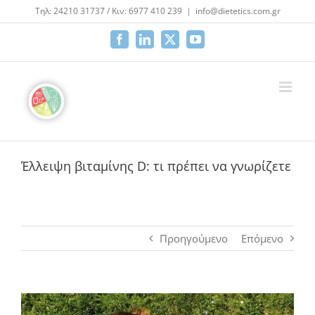
Μετάβαση
Τηλ: 24210 31737 / Κιν: 6977 410 239
|
info@dietetics.com.gr
στο
περιεχόμενο
Facebook
LinkedIn
X
YouTube
Έλλειψη βιταμίνης D: τι πρέπει να γνωρίζετε
Προηγούμενο
Επόμενο
Προβολή