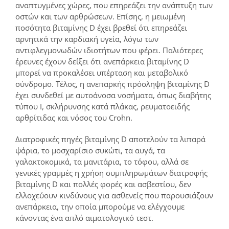
αναπτυγμένες χώρες, που επηρεάζει την ανάπτυξη των
οστών και των αρθρώσεων. Επίσης, η μειωμένη
ποσότητα βιταμίνης D έχει βρεθεί ότι επηρεάζει
αρνητικά την καρδιακή υγεία, λόγω των
αντιφλεγμονωδών ιδιοτήτων που φέρει. Παλιότερες
έρευνες έχουν δείξει ότι ανεπάρκεια βιταμίνης D
μπορεί να προκαλέσει υπέρταση και μεταβολικό
σύνδρομο. Τέλος, η ανεπαρκής πρόσληψη βιταμίνης D
έχει συνδεθεί με αυτοάνοσα νοσήματα, όπως διαβήτης
τύπου Ι, σκλήρυνσης κατά πλάκας, ρευματοειδής
αρθρίτιδας και νόσος του Crohn.
Διατροφικές πηγές βιταμίνης D αποτελούν τα λιπαρά
ψάρια, το μοσχαρίσιο συκώτι, τα αυγά, τα
γαλακτοκομικά, τα μανιτάρια, το τόφου, αλλά σε
γενικές γραμμές η χρήση συμπληρωμάτων διατροφής
βιταμίνης D και πολλές φορές και ασβεστίου, δεν
ελλοχεύουν κινδύνους για ασθενείς που παρουσιάζουν
ανεπάρκεια, την οποία μπορούμε να ελέγχουμε
κάνοντας ένα απλό αιματολογικό τεστ.