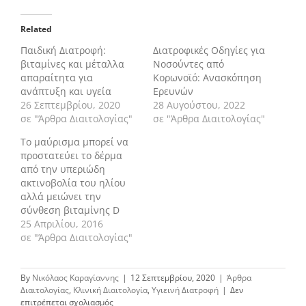
Related
Παιδική Διατροφή:
Διατροφικές Οδηγίες για
βιταμίνες και μέταλλα
Νοσούντες από
απαραίτητα για
Κορωνοϊό: Ανασκόπηση
ανάπτυξη και υγεία
Ερευνών
26 Σεπτεμβρίου, 2020
28 Αυγούστου, 2022
σε "Άρθρα Διαιτολογίας"
σε "Άρθρα Διαιτολογίας"
Το μαύρισμα μπορεί να
προστατεύει το δέρμα
από την υπεριώδη
ακτινοβολία του ηλίου
αλλά μειώνει την
σύνθεση βιταμίνης D
25 Απριλίου, 2016
σε "Άρθρα Διαιτολογίας"
By
Νικόλαος Καραγίαννης
|
12 Σεπτεμβρίου, 2020
|
Άρθρα
Διαιτολογίας
,
Κλινική Διαιτολογία
,
Υγιεινή Διατροφή
|
Δεν
στο
επιτρέπεται σχολιασμός