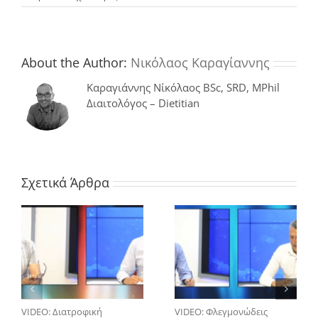
Έλλειψη
βιταμίνης
D:
τι
πρέπει
About the Author:
Νικόλαος Καραγίαννης
να
γνωρίζετε
Καραγιάννης Νίκόλαος BSc, SRD, MPhil
Διαιτολόγος – Dietitian
Σχετικά Άρθρα
VIDEO: Διατροφική
VIDEO: Φλεγμονώδεις