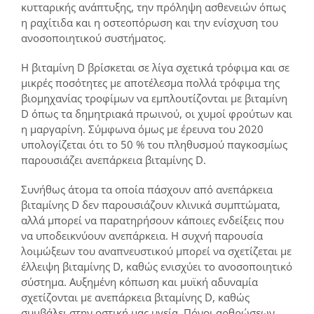
κυτταρικής ανάπτυξης, την πρόληψη ασθενειών όπως
η ραχίτιδα και η οστεοπόρωση και την ενίσχυση του
ανοσοποιητικού συστήματος.
Η βιταμίνη D βρίσκεται σε λίγα σχετικά τρόφιμα και σε
μικρές ποσότητες με αποτέλεσμα πολλά τρόφιμα της
βιομηχανίας τροφίμων να εμπλουτίζονται με βιταμίνη
D όπως τα δημητριακά πρωινού, οι χυμοί φρούτων και
η μαργαρίνη. Σύμφωνα όμως με έρευνα του 2020
υπολογίζεται ότι το 50 % του πληθυσμού παγκοσμίως
παρουσιάζει ανεπάρκεια βιταμίνης D.
Συνήθως άτομα τα οποία πάσχουν από ανεπάρκεια
βιταμίνης D δεν παρουσιάζουν κλινικά συμπτώματα,
αλλά μπορεί να παρατηρήσουν κάποιες ενδείξεις που
να υποδεικνύουν ανεπάρκεια. Η συχνή παρουσία
λοιμώξεων του αναπνευστικού μπορεί να σχετίζεται με
έλλειψη βιταμίνης D, καθώς ενισχύει το ανοσοποιητικό
σύστημα. Αυξημένη κόπωση και μυϊκή αδυναμία
σχετίζονται με ανεπάρκεια βιταμίνης D, καθώς
συμβάλει στην οστική μας υγεία. Πόνοι αρθρώσεων