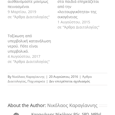
αισθανόμαστε μονίμως
στα παιδιά επηρεάζεται
πεινασμένοι
από την
9 Μαρτίου, 2019
«λειτουργικότητα» της
σε "Άρθρα Διαιτολογίας"
οικογένειας
1 Αυγούστου, 2015
σε "Άρθρα Διαιτολογίας"
Τοξίκωση από
υπερβολική κατανάλωση
νερού. Πότε είναι
υπερβολικό.
4 Αυγούστου, 2017
σε "Άρθρα Διαιτολογίας"
By
Νικόλαος Καραγίαννης
|
20 Αυγούστου, 2016
|
Άρθρα
στο
Διαιτολογίας
,
Παχυσαρκία
|
Δεν επιτρέπεται σχολιασμός
Συσχετισμός
μεταξύ
παχυσαρκίας
και
ενυδάτωσης;
About the Author:
Νικόλαος Καραγίαννης
Καραγιάννης Νίκόλαος BSc, SRD, MPhil