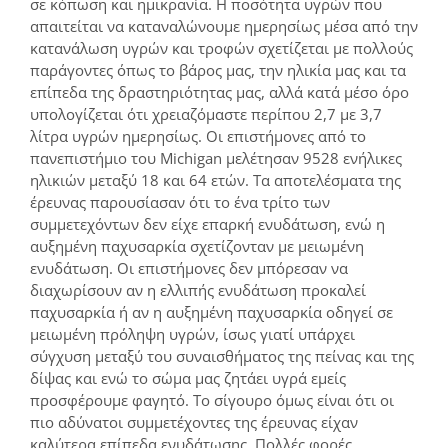
σε κόπωση και ημικρανία. Η ποσότητα υγρών που
απαιτείται να καταναλώνουμε ημερησίως μέσα από την
κατανάλωση υγρών και τροφών σχετίζεται με πολλούς
παράγοντες όπως το βάρος μας, την ηλικία μας και τα
επίπεδα της δραστηριότητας μας, αλλά κατά μέσο όρο
υπολογίζεται ότι χρειαζόμαστε περίπου 2,7 με 3,7
λίτρα υγρών ημερησίως. Οι επιστήμονες από το
πανεπιστήμιο του Michigan μελέτησαν 9528 ενήλικες
ηλικιών μεταξύ 18 και 64 ετών. Τα αποτελέσματα της
έρευνας παρουσίασαν ότι το ένα τρίτο των
συμμετεχόντων δεν είχε επαρκή ενυδάτωση, ενώ η
αυξημένη παχυσαρκία σχετίζονταν με μειωμένη
ενυδάτωση. Οι επιστήμονες δεν μπόρεσαν να
διαχωρίσουν αν η ελλιπής ενυδάτωση προκαλεί
παχυσαρκία ή αν η αυξημένη παχυσαρκία οδηγεί σε
μειωμένη πρόληψη υγρών, ίσως γιατί υπάρχει
σύγχυση μεταξύ του συναισθήματος της πείνας και της
δίψας και ενώ το σώμα μας ζητάει υγρά εμείς
προσφέρουμε φαγητό. Το σίγουρο όμως είναι ότι οι
πιο αδύνατοι συμμετέχοντες της έρευνας είχαν
καλύτερα επίπεδα ενυδάτωσης. Πολλές φορές