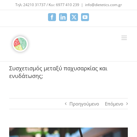
Μετάβαση
Τηλ: 24210 31737 / Κιν: 6977 410 239
|
info@dietetics.com.gr
στο
περιεχόμενο
Facebook
LinkedIn
X
YouTube
Συσχετισμός μεταξύ παχυσαρκίας και
ενυδάτωσης;
Προηγούμενο
Επόμενο
Προβολή