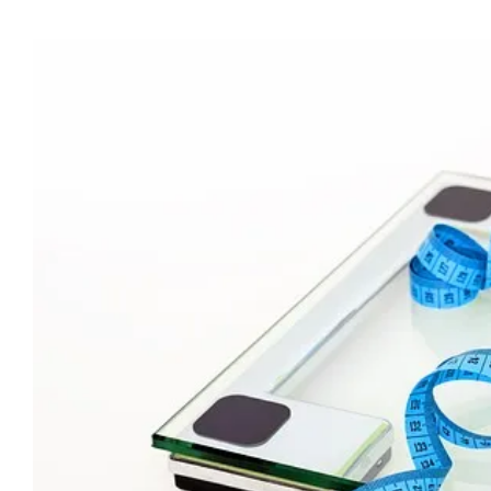
Προβολή
μεγαλύτερης
εικόνας