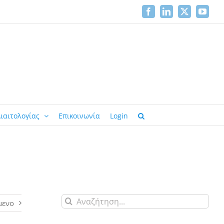
Facebook
LinkedIn
X
YouTu
ιαιτολογίας
Επικοινωνία
Login
Αναζήτηση
μενο
για: