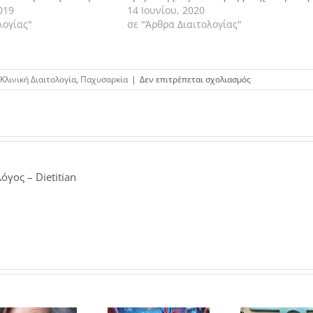
019
14 Ιουνίου, 2020
λογίας"
σε "Άρθρα Διαιτολογίας"
στο
Κλινική Διαιτολογία
,
Παχυσαρκία
|
Δεν επιτρέπεται σχολιασμός
Η
παχυσαρκία
συνδέθηκε
με
οκτώ
επιπλέον
καρκίνους
όγος – Dietitian