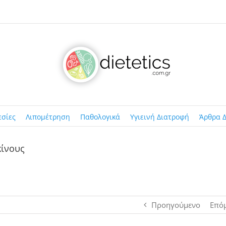
εσίες
Λιπομέτρηση
Παθολογικά
Υγιεινή Διατροφή
Άρθρα Δ
κίνους
Προηγούμενο
Επό