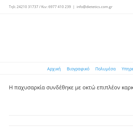
Μετάβαση
Τηλ: 24210 31737 / Κιν: 6977 410 239
|
info@dietetics.com.gr
στο
περιεχόμενο
Αρχική
Βιογραφικό
Πολυμέσα
Υπηρ
Η παχυσαρκία συνδέθηκε με οκτώ επιπλέον καρ