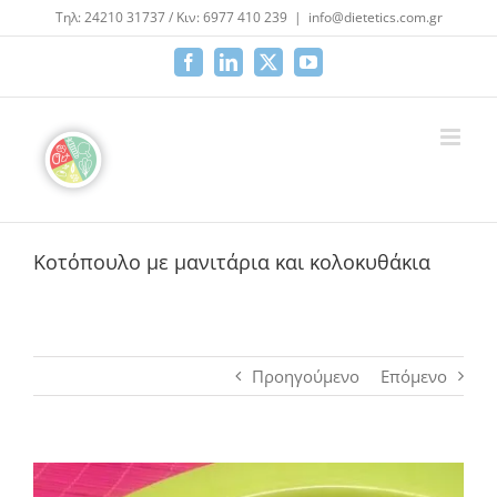
Μετάβαση
Τηλ: 24210 31737 / Κιν: 6977 410 239
|
info@dietetics.com.gr
στο
περιεχόμενο
Facebook
LinkedIn
X
YouTube
Κοτόπουλο με μανιτάρια και κολοκυθάκια
Προηγούμενο
Επόμενο
Προβολή