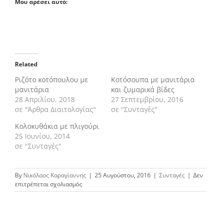
Μου αρέσει αυτό:
Related
Ριζότο κοτόπουλου με
Κοτόσουπα με μανιτάρια
μανιτάρια
και ζυμαρικά βίδες
28 Απριλίου, 2018
27 Σεπτεμβρίου, 2016
σε "Άρθρα Διαιτολογίας"
σε "Συνταγές"
Κολοκυθάκια με πλιγούρι
25 Ιουνίου, 2014
σε "Συνταγές"
By
Νικόλαος Καραγίαννης
|
25 Αυγούστου, 2016
|
Συνταγές
|
Δεν
στο
επιτρέπεται σχολιασμός
Κοτόπουλο
με
μανιτάρια
και