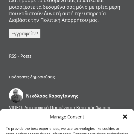
Διατηρούμε τα δεδομένα σας ιδιωτικά και
μοιράζεστε τα δεδομένα σας μόνο με τρίτα μέρη
που καθιστούν δυνατή αυτή την υπηρεσία.
Διαβάστε την Πολιτική Απορρήτου μας.
RSS - Posts
Πρόσφατες δημοσιεύσεις
Νικόλαος Καραγίαννης
VIDEO: Διατροφική Προσέγγιση Κυστικής Ίνωσης
VIDEO: Φλεγμονώδεις Παθήσεις του Εντέρου: Νόσος
Manage Consent
του Crohn & Ελκώδης Κολίτιδα
Η Διατροφή Επηρεάζει την Βιολογική μας Ηλικία
To provide the best experiences, we use technologies like cookies to
Λιπώδης Διήθηση, Υπατικός Καρκίνος και Διατροφή
store and/or access device information. Consenting to these technologies