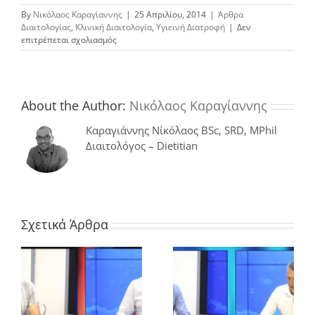
By
Νικόλαος Καραγίαννης
|
25 Απριλίου, 2014
|
Άρθρα
Διαιτολογίας
,
Κλινική Διαιτολογία
,
Υγιεινή Διατροφή
|
Δεν
στο
επιτρέπεται σχολιασμός
Η
κατανάλωση
βιολογικών
τροφίμων
δεν
About the Author:
Νικόλαος Καραγίαννης
μειώνει
τις
Καραγιάννης Νίκόλαος BSc, SRD, MPhil
πιθανότητες
Διαιτολόγος – Dietitian
εκδήλωσης
καρκίνου
στις
γυναίκες
Σχετικά Άρθρα