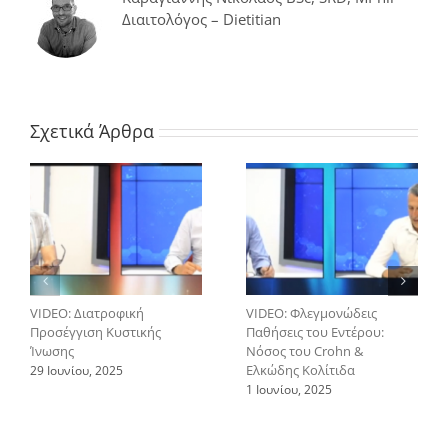
βοηθούν
Διαιτολόγος – Dietitian
για
την
πρόληψη
κατά
του
διαβήτη
Σχετικά Άρθρα
VIDEO: Διατροφική
VIDEO: Φλεγμονώδεις
Προσέγγιση Κυστικής
Παθήσεις του Εντέρου:
Ίνωσης
Νόσος του Crohn &
Ελκώδης Κολίτιδα
29 Ιουνίου, 2025
1 Ιουνίου, 2025