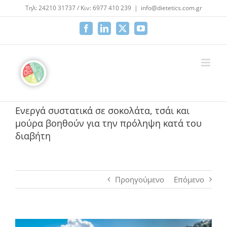
Μετάβαση
Τηλ: 24210 31737 / Κιν: 6977 410 239
|
info@dietetics.com.gr
στο
περιεχόμενο
Facebook
LinkedIn
X
YouTube
Ενεργά συστατικά σε σοκολάτα, τσάι και
μούρα βοηθούν για την πρόληψη κατά του
διαβήτη
Προηγούμενο
Επόμενο
Προβολή