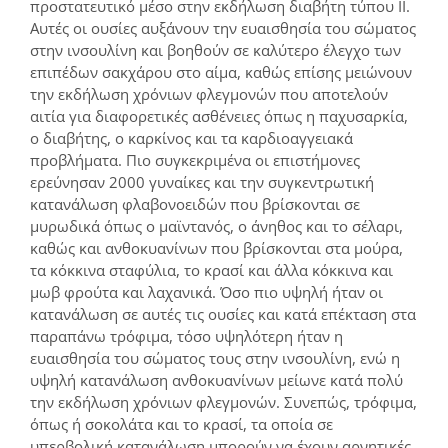
προστατευτικό μέσο στην εκδήλωση διαβήτη τύπου II.
Αυτές οι ουσίες αυξάνουν την ευαισθησία του σώματος
στην ινσουλίνη και βοηθούν σε καλύτερο έλεγχο των
επιπέδων σακχάρου στο αίμα, καθώς επίσης μειώνουν
την εκδήλωση χρόνιων φλεγμονών που αποτελούν
αιτία για διαφορετικές ασθένειες όπως η παχυσαρκία,
ο διαβήτης, ο καρκίνος και τα καρδιοαγγειακά
προβλήματα. Πιο συγκεκριμένα οι επιστήμονες
ερεύνησαν 2000 γυναίκες και την συγκεντρωτική
κατανάλωση φλαβονοειδών που βρίσκονται σε
μυρωδικά όπως ο μαϊντανός, ο άνηθος και το σέλαρι,
καθώς και ανθοκυανίνων που βρίσκονται στα μούρα,
τα κόκκινα σταφύλια, το κρασί και άλλα κόκκινα και
μωβ φρούτα και λαχανικά. Όσο πιο υψηλή ήταν οι
κατανάλωση σε αυτές τις ουσίες και κατά επέκταση στα
παραπάνω τρόφιμα, τόσο υψηλότερη ήταν η
ευαισθησία του σώματος τους στην ινσουλίνη, ενώ η
υψηλή κατανάλωση ανθοκυανίνων μείωνε κατά πολύ
την εκδήλωση χρόνιων φλεγμονών. Συνεπώς, τρόφιμα,
όπως ή σοκολάτα και το κρασί, τα οποία σε
υπερβολική κατανάλωση μπορούν να έχουν αρνητικές