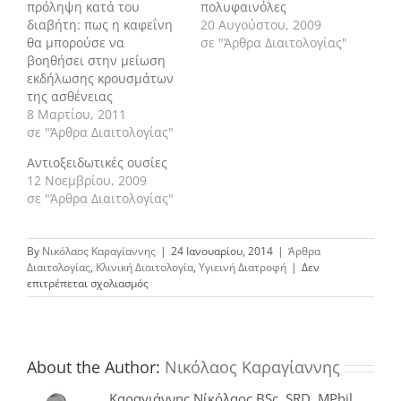
πρόληψη κατά του
πολυφαινόλες
διαβήτη: πως η καφεΐνη
20 Αυγούστου, 2009
θα μπορούσε να
σε "Άρθρα Διαιτολογίας"
βοηθήσει στην μείωση
εκδήλωσης κρουσμάτων
της ασθένειας
8 Μαρτίου, 2011
σε "Άρθρα Διαιτολογίας"
Αντιοξειδωτικές ουσίες
12 Νοεμβρίου, 2009
σε "Άρθρα Διαιτολογίας"
By
Νικόλαος Καραγίαννης
|
24 Ιανουαρίου, 2014
|
Άρθρα
Διαιτολογίας
,
Κλινική Διαιτολογία
,
Υγιεινή Διατροφή
|
Δεν
στο
επιτρέπεται σχολιασμός
Ενεργά
συστατικά
σε
σοκολάτα,
τσάι
About the Author:
Νικόλαος Καραγίαννης
και
μούρα
Καραγιάννης Νίκόλαος BSc, SRD, MPhil