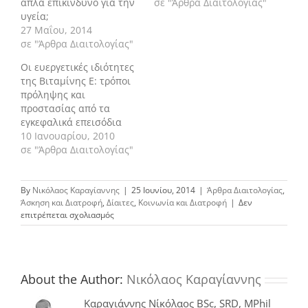
απλά επικίνδυνο για την
σε "Άρθρα Διαιτολογίας"
υγεία;
27 Μαΐου, 2014
σε "Άρθρα Διαιτολογίας"
Οι ευεργετικές ιδιότητες
της Βιταμίνης Ε: τρόποι
πρόληψης και
προστασίας από τα
εγκεφαλικά επεισόδια
10 Ιανουαρίου, 2010
σε "Άρθρα Διαιτολογίας"
By
Νικόλαος Καραγίαννης
|
25 Ιουνίου, 2014
|
Άρθρα Διαιτολογίας
,
Άσκηση και Διατροφή
,
Δίαιτες
,
Κοινωνία και Διατροφή
|
Δεν
στο
επιτρέπεται σχολιασμός
Απότομη
αύξηση
κρουσμάτων
δηλητηρίασης
από
About the Author:
Νικόλαος Καραγίαννης
λιποδιαλύτες
Καραγιάννης Νίκόλαος BSc, SRD, MPhil