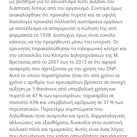
ως βοήθημα για το αδυνάτισμα διότι αυξάνει τον
διάσπαση λίπους από τον οργανισμό. Σύντομα όμως
ανακαλύφθηκε ότι προκαλεί πυρετό και σε υψηλή
δοσολογία προκαλεί πολλαπλή ανεπάρκεια οργάνων
με αποτέλεσμα να απαγορευτεί η πώληση της από
φαρμακεία το 1938. Δυστυχώς όμως είναι εύκολο
κάποιος να την προμηθευτεί μέσω του ιντερνέτ. Οι
ερευνητές παρακολούθησαν το τηλεφωνικό κέντρο και
την ιστοσελίδα του Κέντρου Δηλητηριάσεων της Μ.
Βρετανίας από το 2007 έως το 2013 σε ότι αφορά
αναφορές που σχετίζονταν με την χρήση του DNP.
Αυτό το οποίο παρατήρησαν ήταν ότι από χρόνο σε
χρόνο ο αριθμός των κρουσμάτων βρίσκετε σε συνεχή
αύξηση με 5 θανάτους από υπερβολική χρήση και
πυρετό σε 47 % των κρουσμάτων, ταχυκαρδία σε
ποσοστό 43% και υπερβολική εφίδρωση σε 37 % των
περιστατικών. Περαιτέρω συμπτώματα που
δηλώθηκαν ήταν αναγούλα και εμετό, δερματολογικές
αλλοιώσεις και εξανθήματα, δυσκολία στην αναπνοή,
κοιλιακό πόνο και ημικρανίες. Αυτός είναι ένας λόγος
που αντιμάχομαι την χρήση οποιοδήποτε σκευάσματος