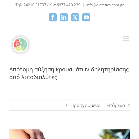
Μετάβαση
Τηλ: 24210 31737 / Κιν: 6977 410 239
|
info@dietetics.com.gr
στο
περιεχόμενο
Facebook
LinkedIn
X
YouTube
Απότομη αύξηση κρουσμάτων δηλητηρίασης
από λιποδιαλύτες
Προηγούμενο
Επόμενο
Προβολή