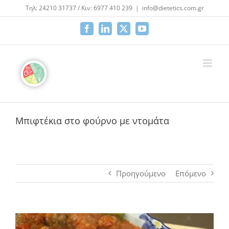
Μετάβαση
Τηλ: 24210 31737 / Κιν: 6977 410 239
|
info@dietetics.com.gr
στο
περιεχόμενο
Facebook
LinkedIn
X
YouTube
Μπιφτέκια στο φούρνο με ντομάτα
Προηγούμενο
Επόμενο
Προβολή