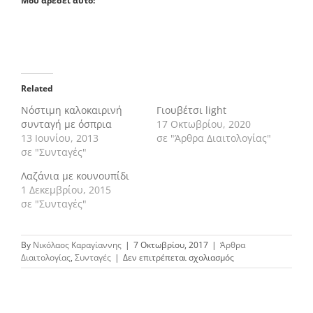
Μου αρέσει αυτό:
Related
Νόστιμη καλοκαιρινή
Γιουβέτσι light
συνταγή με όσπρια
17 Οκτωβρίου, 2020
13 Ιουνίου, 2013
σε "Άρθρα Διαιτολογίας"
σε "Συνταγές"
Λαζάνια με κουνουπίδι
1 Δεκεμβρίου, 2015
σε "Συνταγές"
By
Νικόλαος Καραγίαννης
|
7 Οκτωβρίου, 2017
|
Άρθρα
στο
Διαιτολογίας
,
Συνταγές
|
Δεν επιτρέπεται σχολιασμός
Μπιφτέκια
στο
φούρνο
με