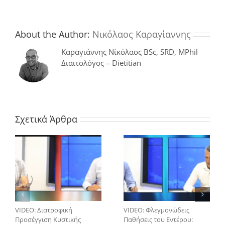
του
σωματικού
βάρους:
Το
About the Author:
Νικόλαος Καραγίαννης
κλειδί
της
Καραγιάννης Νίκόλαος BSc, SRD, MPhil
επιτυχίας
Διαιτολόγος – Dietitian
για
κάθε
δίαιτα
Σχετικά Άρθρα
VIDEO: Διατροφική
VIDEO: Φλεγμονώδεις
Προσέγγιση Κυστικής
Παθήσεις του Εντέρου: