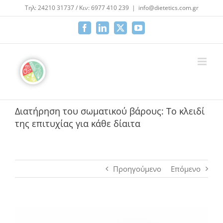
Μετάβαση
Τηλ: 24210 31737 / Κιν: 6977 410 239
|
info@dietetics.com.gr
στο
περιεχόμενο
Facebook
LinkedIn
X
YouTube
Διατήρηση του σωματικού βάρους: Το κλειδί
της επιτυχίας για κάθε δίαιτα
Προηγούμενο
Επόμενο
Προβολή