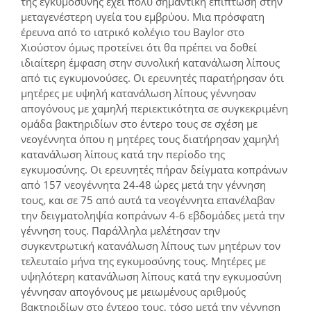
της εγκυμοσύνης έχει πολύ σημαντική επίπτωση στην
μεταγενέστερη υγεία του εμβρύου. Μια πρόσφατη
έρευνα από το ιατρικό κολέγιο του Baylor στο
Χιούστον όμως προτείνει ότι θα πρέπει να δοθεί
ιδιαίτερη έμφαση στην συνολική κατανάλωση λίπους
από τις εγκυμονούσες. Οι ερευνητές παρατήρησαν ότι
μητέρες με υψηλή κατανάλωση λίπους γέννησαν
απογόνους με χαμηλή περιεκτικότητα σε συγκεκριμένη
ομάδα βακτηριδίων στο έντερο τους σε σχέση με
νεογέννητα όπου η μητέρες τους διατήρησαν χαμηλή
κατανάλωση λίπους κατά την περίοδο της
εγκυμοσύνης. Οι ερευνητές πήραν δείγματα κοπράνων
από 157 νεογέννητα 24-48 ώρες μετά την γέννηση
τους, και σε 75 από αυτά τα νεογέννητα επανέλαβαν
την δειγματοληψία κοπράνων 4-6 εβδομάδες μετά την
γέννηση τους. Παράλληλα μελέτησαν την
συγκεντρωτική κατανάλωση λίπους των μητέρων τον
τελευταίο μήνα της εγκυμοσύνης τους. Μητέρες με
υψηλότερη κατανάλωση λίπους κατά την εγκυμοσύνη
γέννησαν απογόνους με μειωμένους αριθμούς
βακτηριδίων στο έντερο τους, τόσο μετά την γέννηση