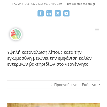
Μετάβαση
Τηλ: 24210 31737 / Κιν: 6977 410 239
|
info@dietetics.com.gr
στο
περιεχόμενο
Facebook
LinkedIn
X
YouTube
Υψηλή κατανάλωση λίπους κατά την
εγκυμοσύνη μειώνει την εμφάνιση καλών
εντερικών βακτηριδίων στο νεογέννητο
Προηγούμενο
Επόμενο
Προβολή