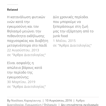
Related
Η κατανάλωση φυτικών
Δύο χρονικές περίοδοι
ινών κατά την
που μπορούμε να
εγκυμοσύνη και τον
ξεπεράσουμε στη ζωή
θηλασμό μειώνει την
μας την εξάρτηση από το
πιθανότητα εκδήλωσης
junk food
παχυσαρκίας και διαβήτη
1 Μαΐου, 2015
μεταγενέστερα στο παιδί
σε "Άρθρα Διαιτολογίας"
22 Αυγούστου, 2013
σε "Άρθρα Διαιτολογίας"
Είναι ασφαλής η
απώλεια βάρους κατά
την περίοδο της
εγκυμοσύνης;
30 Μαρτίου, 2019
σε "Άρθρα Διαιτολογίας"
By
Νικόλαος Καραγίαννης
|
10 Αυγούστου, 2016
|
Άρθρα
στο
Διαιτολογίας
,
Εγκυμοσύνη / Θηλασμός
|
Δεν επιτρέπεται σχολιασμός