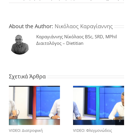
Υψηλ
κατα
λίπου
κατά
την
About the Author:
Νικόλαος Καραγίαννης
εγκυ
μειών
Καραγιάννης Νίκόλαος BSc, SRD, MPhil
την
Διαιτολόγος – Dietitian
εμφά
καλώ
εντε
βακτ
στο
νεογ
Σχετικά Άρθρα
VIDEO: Διατροφική
VIDEO: Φλεγμονώδεις