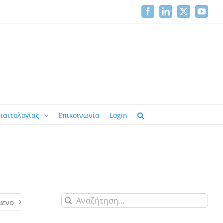
Facebook
LinkedIn
X
YouTu
ιαιτολογίας
Επικοινωνία
Login
Αναζήτηση
μενο
για: