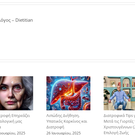
όγος – Dietitian
τροφή Επηρεάζει
Λιπώδης Διήθηση,
Διατροφικά Tips 
ιολογική μας
Υπατικός Καρκίνος και
Μετά τις Γιορτές
α
Διατροφή
Χριστουγέννων (2
Επιλογή Ζωής
ρουαρίου, 2025
26 Ιανουαρίου, 2025