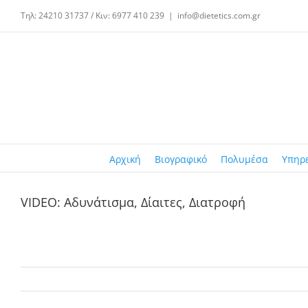
Μετάβαση
Τηλ: 24210 31737 / Κιν: 6977 410 239
|
info@dietetics.com.gr
στο
περιεχόμενο
Αρχική
Βιογραφικό
Πολυμέσα
Υπηρ
VIDEO: Αδυνάτισμα, Δίαιτες, Διατροφή