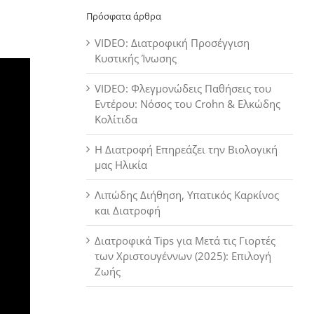
Πρόσφατα άρθρα
VIDEO: Διατροφική Προσέγγιση
Κυστικής Ίνωσης
VIDEO: Φλεγμονώδεις Παθήσεις του
Εντέρου: Νόσος του Crohn & Ελκώδης
Κολίτιδα
Η Διατροφή Επηρεάζει την Βιολογική
μας Ηλικία
Λιπώδης Διήθηση, Υπατικός Καρκίνος
και Διατροφή
Διατροφικά Tips για Μετά τις Γιορτές
των Χριστουγέννων (2025): Επιλογή
Ζωής