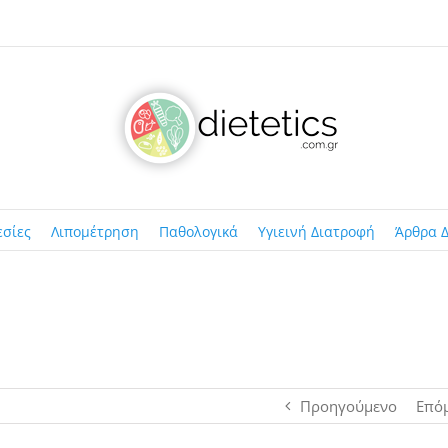
εσίες
Λιπομέτρηση
Παθολογικά
Υγιεινή Διατροφή
Άρθρα Δ
Προηγούμενο
Επό