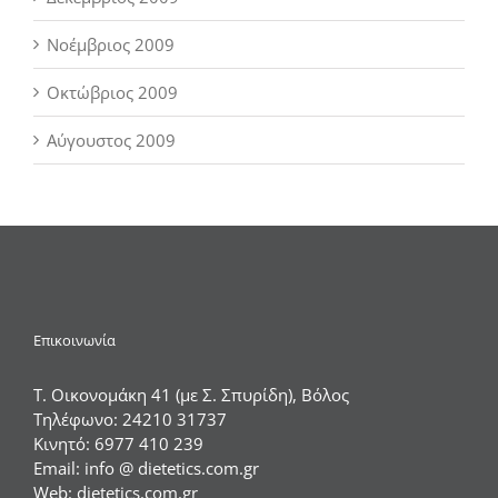
Νοέμβριος 2009
Οκτώβριος 2009
Αύγουστος 2009
Επικοινωνία
Τ. Οικονομάκη 41 (με Σ. Σπυρίδη), Βόλος
Τηλέφωνο:
24210 31737
Κινητό:
6977 410 239
Email:
info @ dietetics.com.gr
Web:
dietetics.com.gr