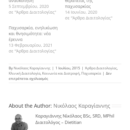
ανασκόπηση
θεραπείας της
5 Σεπτεμβρίου, 2020
παχυσαρκίας
σε "Άρθρα Διαιτολογίας"
14 Ιουνίου, 2020
σε "Άρθρα Διαιτολογίας"
Παχυσαρκία, ενηλικίωση
και θνησιμότητα: νέα
έρευνα
13 Φεβρουαρίου, 2021
σε "Άρθρα Διαιτολογίας"
By
Νικόλαος Καραγίαννης
|
1 Ιουλίου, 2015
|
Άρθρα Διαιτολογίας
,
Κλινική Διαιτολογία
,
Κοινωνία και Διατροφή
,
Παχυσαρκία
|
Δεν
στο
επιτρέπεται σχολιασμός
Ο
διατροφικός
εθισμός
σχετίζεται
με
About the Author:
Νικόλαος Καραγίαννης
την
παχυσαρκία
Καραγιάννης Νίκόλαος BSc, SRD, MPhil
Διαιτολόγος – Dietitian