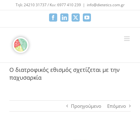
Μετάβαση
Τηλ: 24210 31737 / Κιν: 6977 410 239
|
info@dietetics.com.gr
στο
περιεχόμενο
Facebook
LinkedIn
X
YouTube
Ο διατροφικός εθισμός σχετίζεται με την
παχυσαρκία
Προηγούμενο
Επόμενο
Προβολή