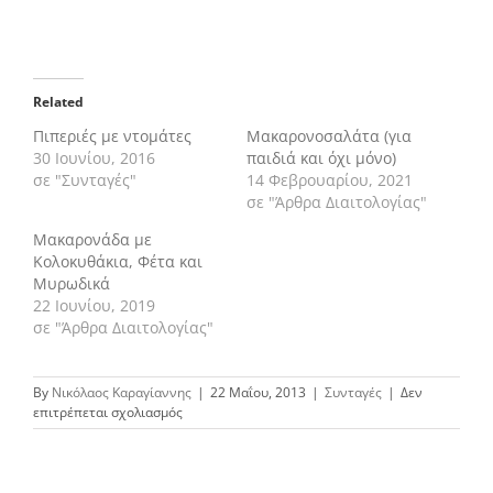
Related
Πιπεριές με ντομάτες
Μακαρονοσαλάτα (για
30 Ιουνίου, 2016
παιδιά και όχι μόνο)
σε "Συνταγές"
14 Φεβρουαρίου, 2021
σε "Άρθρα Διαιτολογίας"
Μακαρονάδα με
Κολοκυθάκια, Φέτα και
Μυρωδικά
22 Ιουνίου, 2019
σε "Άρθρα Διαιτολογίας"
By
Νικόλαος Καραγίαννης
|
22 Μαΐου, 2013
|
Συνταγές
|
Δεν
στο
επιτρέπεται σχολιασμός
Μακαρονάδα
με
πιπεριές
Φλωρίνης