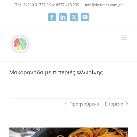
Μετάβαση
Τηλ: 24210 31737 / Κιν: 6977 410 239
|
info@dietetics.com.gr
στο
περιεχόμενο
Facebook
LinkedIn
X
YouTube
Μακαρονάδα με πιπεριές Φλωρίνης
Προηγούμενο
Επόμενο
Προβολή