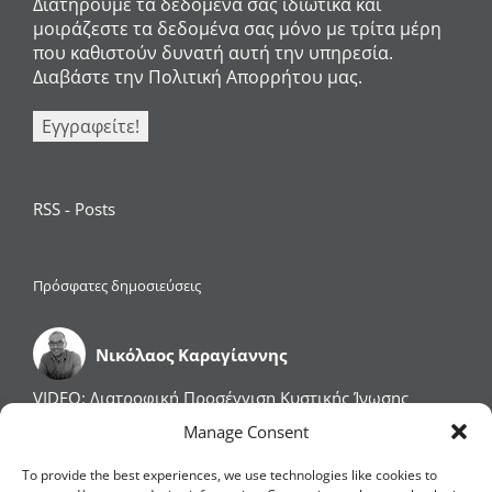
Διατηρούμε τα δεδομένα σας ιδιωτικά και
μοιράζεστε τα δεδομένα σας μόνο με τρίτα μέρη
που καθιστούν δυνατή αυτή την υπηρεσία.
Διαβάστε την Πολιτική Απορρήτου μας.
RSS - Posts
Πρόσφατες δημοσιεύσεις
Νικόλαος Καραγίαννης
VIDEO: Διατροφική Προσέγγιση Κυστικής Ίνωσης
VIDEO: Φλεγμονώδεις Παθήσεις του Εντέρου: Νόσος
Manage Consent
του Crohn & Ελκώδης Κολίτιδα
Η Διατροφή Επηρεάζει την Βιολογική μας Ηλικία
To provide the best experiences, we use technologies like cookies to