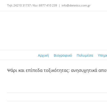
Μετάβαση
Τηλ: 24210 31737 / Κιν: 6977 410 239
|
info@dietetics.com.gr
στο
περιεχόμενο
Αρχική
Βιογραφικό
Πολυμέσα
Υπηρ
Ψάρι και επίπεδα τοξικότητας: ανησυχητικά απ