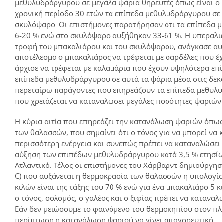
μεθυλυδράργυρου σε μεγάλα ψάρια θηρευτές όπως είναι ο μ
χρονική περίοδο 30 ετών τα επίπεδα μεθυλυδράργυρου σε 
σκυλόψαρο. Οι επιστήμονες παρατήρησαν ότι τα επίπεδα 
6-20 % ενώ στο σκυλόψαρο αυξήθηκαν 33-61 %. Η υπεραλιε
τροφή του μπακαλιάρου και του σκυλόψαρου, ανάγκασε αυτ
αποτέλεσμα ο μπακαλιάρος να τρέφεται με σαρδέλες που 
άρχισε να τρέφεται με καλαμάρια που έχουν υψηλότερα επ
επίπεδα μεθυλυδράργυρου σε αυτά τα ψάρια μέσα στις δεκ
περεταίρω παράγοντες που επηρεάζουν τα επίπεδα μεθυλυ
που χρειάζεται να καταναλώσει μεγάλες ποσότητες ψαριών
Η κύρια αιτία που επηρεάζει την κατανάλωση ψαριών όπως 
των θαλασσών, που σημαίνει ότι ο τόνος για να μπορεί να 
περισσότερη ενέργεια και συνεπώς πρέπει να καταναλώσε
αύξηση των επιπέδων μεθυλυδράργυρου κατά 3,5 % ετησίως
Ατλαντικό. Τέλος οι επιστήμονες του Χάρβαρντ δημιούργησα
C) που αυξάνεται η θερμοκρασία των θαλασσών η υπολογί
κιλών είναι της τάξης του 70 % ενώ για ένα μπακαλιάρο 5 κ
ο τόνος, σολομός, ο γαλέος και ο ξιφίας πρέπει να κατανα
Εάν δεν μειώσουμε το φαινόμενο του θερμοκηπίου στον πλ
περίπτωση η κατανάλωση ψαριού να γίνει απαγορευτική.