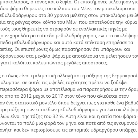
πακαλιάρος, ο τόνος και ο ξιφία. Οι επιστήμονες μελέτησαν γι
δυο ψάρια θηρευτές του κόλπου του Μέιν, τον μπακαλιάρο και 
μεθυλυδράργυρου στα 30 χρόνια μελέτης στον μπακαλιάρο μει
ία της ρέγγας στον κόλπο του Μέιν, που αποτελούσε την κύρια
ούς τους θηρευτές να στραφούν σε εναλλακτικές πηγές με
έχουν χαμηλότερα επίπεδα μεθυλυδράργυρου, ενώ το σκυλόψαρ
ίπεδα μεθυλυδράργυρου και αυτό κατά επέκταση επηρέασε τα
αετίες. Οι επιστήμονες όμως παρατήρησαν ότι υπάρχουν και
δράργυρου στα μεγάλα ψάρια με αποτέλεσμα να μελετήσουν το
 γιατί καλύπτει κολυμπώντας μεγάλες αποστάσεις.
ο τόνος είναι η κλιματική αλλαγή και η αύξηση της θερμοκρασί
κολυμπάει σε αυτές τις υψηλές ταχύτητες πρέπει να ξοδέψει
ι περισσότερα ψάρια με αποτέλεσμα να παρατηρήσουμε την δρα
 από το 2012 μέχρι το 2017 στον τόνο που αλιεύεται στον
ν ένα στατιστικό μοντέλο όπου δείχνει πως για κάθε ένα βαθμό
σιμη αύξηση των επιπέδων μεθυλυδράργυρου για ένα σκυλόψαρ
ιλών είναι της τάξης του 32 %. Αύτη είναι και η αιτία που ψάρια
λώνονται το πολύ μια φορά τον μήνα και ποτέ από τις εγκυμονού
ανήτη και δεν περιορίσουμε τις εκπομπές υδραργύρου υπάρχει