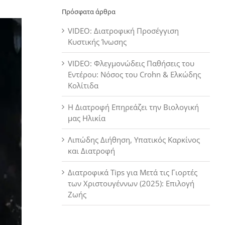
Πρόσφατα άρθρα
VIDEO: Διατροφική Προσέγγιση
Κυστικής Ίνωσης
VIDEO: Φλεγμονώδεις Παθήσεις του
Εντέρου: Νόσος του Crohn & Ελκώδης
Κολίτιδα
Η Διατροφή Επηρεάζει την Βιολογική
μας Ηλικία
Λιπώδης Διήθηση, Υπατικός Καρκίνος
και Διατροφή
Διατροφικά Tips για Μετά τις Γιορτές
των Χριστουγέννων (2025): Επιλογή
Ζωής