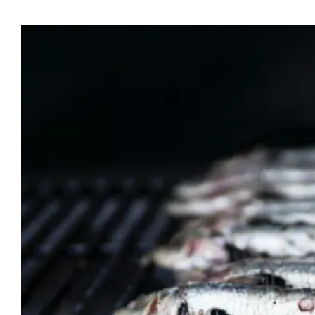
Προβολή
μεγαλύτερης
εικόνας