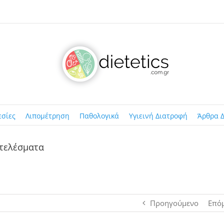
εσίες
Λιπομέτρηση
Παθολογικά
Υγιεινή Διατροφή
Άρθρα Δ
οτελέσματα
Προηγούμενο
Επό