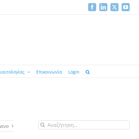
Facebook
LinkedIn
X
YouTu
ιαιτολογίας
Επικοινωνία
Login
Αναζήτηση
μενο
για: