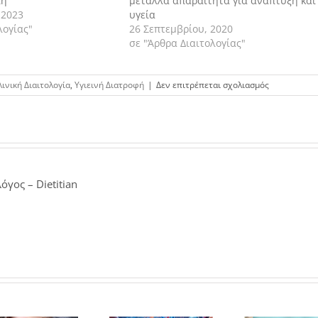
λή
μέταλλα απαραίτητα για ανάπτυξη και
 2023
υγεία
λογίας"
26 Σεπτεμβρίου, 2020
σε "Άρθρα Διαιτολογίας"
στο
λινική Διαιτολογία
,
Υγιεινή Διατροφή
|
Δεν επιτρέπεται σχολιασμός
Ψάρι
και
επίπεδα
τοξικότητας
ανησυχητικ
αποτελέσμα
όγος – Dietitian