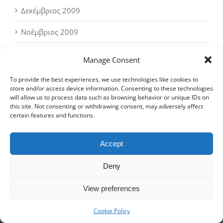
Δεκέμβριος 2009
Νοέμβριος 2009
Οκτώβριος 2009
Manage Consent
Αύγουστος 2009
To provide the best experiences, we use technologies like cookies to
store and/or access device information. Consenting to these technologies
will allow us to process data such as browsing behavior or unique IDs on
this site. Not consenting or withdrawing consent, may adversely affect
certain features and functions.
Accept
Επικοινωνία
Deny
Τ. Οικονομάκη 41 (με Σ. Σπυρίδη), Βόλος
View preferences
Τηλέφωνο:
24210 31737
Κινητό:
6977 410 239
Cookie Policy
Email:
info @ dietetics.com.gr