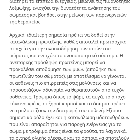
διατηρεί τα επίπεδα ενέργειας, μειώνει τις πιθανότητες
λοίμωξης, ενισχύει την δυνατότητα ανάκτησης του
σώματος και βοηθάει στην μείωση των παρενεργειών
της θεραπείας.
Αρχικά, ιδιαίτερη σημασία πρέπει να δοθεί στην
κατανάλωση πρωτεΐνης, καθώς αποτελεί πρωταρχικό
στοιχείο για την ανοικοδόμηση των ιστών του
σώματος και ενισχύει το ανοσοποιητικό σύστημα. Η
ανεπαρκής πρόσληψη πρωτεΐνης μπορεί να
προκαλέσει αποδόμηση των μυών (αποθήκη των
πρωτεϊνών του σώματος), με αποτέλεσμα να γίνονται
οι ασθενείς πιο επιρρεπείς στις μολύνσεις και να
παρουσιάζουν αδυναμία να θεραπευτούν από τυχόν
ασθένειες. Τρόφιμα όπως το ψάρι, τα αυγά, το άπαχο
κόκκινο κρέας, οι ξηροί καρποί και τα όσπρια πρέπει
να εμπλουτίζουν την διατροφή του ασθενή. Εξίσου
σημαντικό ρόλο έχει και η κατανάλωση υδατανθράκων
που είναι απαραίτητοι για παροχή ενέργειας για το
σώμα με τρόφιμα όπως είναι τα φρούτα, τα λαχανικά,
τα σιτηρά ολικής αλέσεως και τα όσπρια να αποτελούν