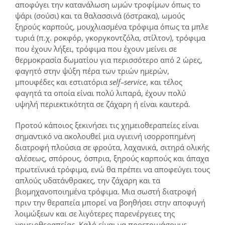
αποφύγει την κατανάλωση ωμών τροφίμων όπως το
ψάρι (σούσι) και τα θαλασσινά (όστρακα), ωμούς
ξηρούς καρπούς, μουχλιασμένα τρόφιμα όπως τα μπλε
τυριά (π.χ. ροκφόρ, γκοργκοντζόλα, στίλτον), τρόφιμα
που έχουν λήξει, τρόφιμα που έχουν μείνει σε
θερμοκρασία δωματίου για περισσότερο από 2 ώρες,
φαγητό στην ψύξη πέρα των τριών ημερών,
μπουφέδες και εστιατόρια
self
–
service
, και τέλος
φαγητά τα οποία είναι πολύ λιπαρά, έχουν πολύ
υψηλή περιεκτικότητα σε ζάχαρη ή είναι καυτερά.
Προτού κάποιος ξεκινήσει τις χημειοθεραπείες είναι
σημαντικό να ακολουθεί μια υγιεινή ισορροπημένη
διατροφή πλούσια σε φρούτα, λαχανικά, σιτηρά ολικής
αλέσεως, σπόρους, όσπρια, ξηρούς καρπούς και άπαχα
πρωτεϊνικά τρόφιμα, ενώ θα πρέπει να αποφεύγει τους
απλούς υδατάνθρακες, την ζάχαρη και τα
βιομηχανοποιημένα τρόφιμα. Μια σωστή διατροφή
πριν την θεραπεία μπορεί να βοηθήσει στην αποφυγή
λοιμώξεων και σε λιγότερες παρενέργειες της
χημειοθεραπείας. Καλό είναι να προετοιμάσουμε