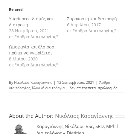
Related
Υποθυρεοειδισμός και
Σαρακοστή και διατροφή
Διατροφή
6 Απριλίου, 2017
28 Νοεμβρίου, 2021
σε "Άρθρα Διαιτολογίας"
σε "Άρθρα Διαιτολογίας"
Ωμοφαγία και όλα όσα
πρέπει να γνωρίζεται
8 Μαΐου, 2020
σε "Άρθρα Διαιτολογίας"
By
Νικόλαος Καραγίαννης
|
12 Σεπτεμβρίου, 2021
|
Άρθρα
στο
Διαιτολογίας
,
Κλινική Διαιτολογία
|
Δεν επιτρέπεται σχολιασμός
Χημειοθε
και
Διατροφή:
Όλα
όσα
About the Author:
Νικόλαος Καραγίαννης
πρέπει
να
Καραγιάννης Νίκόλαος BSc, SRD, MPhil
γνωρίζετα
Διαιτολόγος – Dietitian