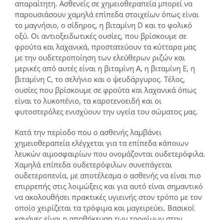
απαραίτητη. Ασθενείς σε χημειοθεραπεία μπορεί να
παρουσιάσουν χαμηλά επίπεδα στοιχείων όπως είναι
το μαγνήσιο, ο σίδηρος, η βιταμίνη D και το φολικό
οξύ. Οι αντιοξειδωτικές ουσίες, που βρίσκουμε σε
φρούτα και λαχανικά, προστατεύουν τα κύτταρα μας
με την ουδετεροποίηση των ελεύθερων ριζών και
μερικές από αυτές είναι η βιταμίνη Α, η βιταμίνη Ε, η
βιταμίνη C, το σελήνιο και ο ψευδάργυρος. Τέλος,
ουσίες που βρίσκουμε σε φρούτα και λαχανικά όπως
είναι το λυκοπένιο, τα καροτενοειδή και οι
φυτοστερόλες ενισχύουν την υγεία του σώματος μας.
Κατά την περίοδο που ο ασθενής λαμβάνει
χημειοθεραπεία ελέγχεται για τα επίπεδα κάποιων
λευκών αιμοσφαιρίων που ονομάζονται ουδετερόφιλα.
Χαμηλά επίπεδα ουδετερόφιλων συνεπάγεται
ουδετεροπενία, με αποτέλεσμα ο ασθενής να είναι πιο
επιρρεπής στις λοιμώξεις και για αυτό είναι σημαντικό
να ακολουθήσει πρακτικές υγιεινής στον τρόπο με τον
οποίο χειρίζεται τα τρόφιμα και μαγειρεύει. Βασικοί
κανόνες είναι η αποθήκευση των τροφίμων στην