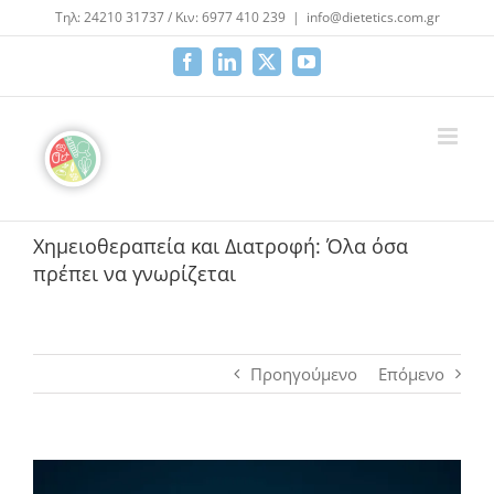
Μετάβαση
Τηλ: 24210 31737 / Κιν: 6977 410 239
|
info@dietetics.com.gr
στο
περιεχόμενο
Facebook
LinkedIn
X
YouTube
Χημειοθεραπεία και Διατροφή: Όλα όσα
πρέπει να γνωρίζεται
Προηγούμενο
Επόμενο
Προβολή