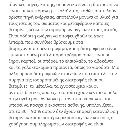
ιδανικές πηγές. Επίσης, σημαντικό είναι η διατροφή να
είναι εμπλουτισμένη με ‘καλά’ λίπη, καθώς αποτελούν
άριστη πηγή ενέργειας, αποτελούν μονωτικό υλικό για
τους ιστούς του σώματος και μεταφέρουν κάποιες
βιταμίνες μέσω των αιμοφόρων αγγείων στους ιστούς.
Είναι αδήριτη ανάγκη να αποφευχθούν τα
trans
λιπαρά, που συνήθως βρίσκουμε στα
βιομηχανοποιημένα τρόφιμα, και η διατροφή να είναι
εμπλουτισμένη από λιπαρά τρόφιμα όπως είναι οι
ξηροί καρποί, οι σπόροι, το ελαιόλαδο, το αβοκάντο
και τα γαλακτοκομικά προϊόντα, όπως το γιαούρτι. Μια
άλλη ομάδα διατροφικών στοιχείων που αποτελεί τον
πυρήνα της ισορροπημένης διατροφής είναι οι
βιταμίνες, τα μέταλλα, τα ιχνοστοιχεία και οι
αντιοξειδωτικές ουσίες, τα οποία έχουν κεντρικό ρόλο
στην υγεία μας. Ανάλογα με τον τύπο καρκίνου που
μπορεί να πάσχει ο εκάστοτε ασθενής, υπολογίζεται
ότι το 30 – 90 % αυτών δεν έχουν επαρκή κατανάλωση
βιταμινών και περαιτέρω μικροστοιχείων και ίσως η
χορήγηση συμπληρωμάτων διατροφής να είναι