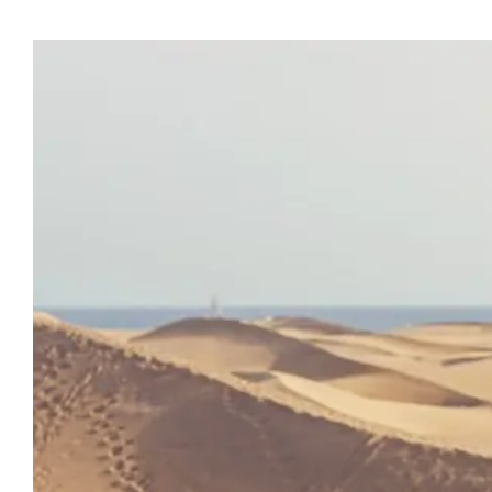
Προβολή
μεγαλύτερης
εικόνας