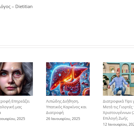
του
όγος – Dietitian
βάρους
τροφή Επηρεάζει
Λιπώδης Διήθηση,
Διατροφικά Tips 
ιολογική μας
Υπατικός Καρκίνος και
Μετά τις Γιορτές
α
Διατροφή
Χριστουγέννων (2
Επιλογή Ζωής
ρουαρίου, 2025
26 Ιανουαρίου, 2025
12 Ιανουαρίου, 20