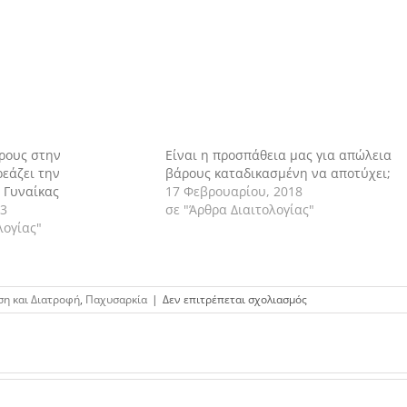
ρους στην
Είναι η προσπάθεια μας για απώλεια
εάζει την
βάρους καταδικασμένη να αποτύχει;
 Γυναίκας
17 Φεβρουαρίου, 2018
23
σε "Άρθρα Διαιτολογίας"
λογίας"
στο
ση και Διατροφή
,
Παχυσαρκία
|
Δεν επιτρέπεται σχολιασμός
Το
καθημερινό
ζύγισμα
ενισχύει
την
συντήρηση