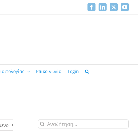
Facebook
LinkedIn
X
YouTu
ιαιτολογίας
Επικοινωνία
Login
Αναζήτηση
μενο
για: