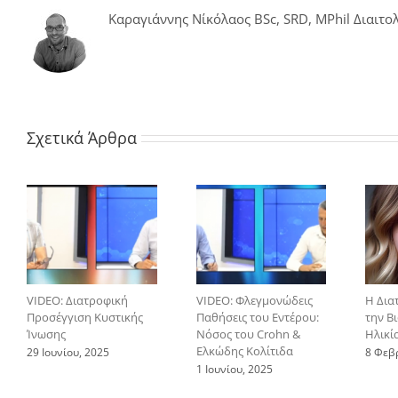
Καραγιάννης Νίκόλαος BSc, SRD, MPhil Διαιτολ
Σχετικά Άρθρα
VIDEO: Διατροφική
VIDEO: Φλεγμονώδεις
Η Δια
Προσέγγιση Κυστικής
Παθήσεις του Εντέρου:
την Β
Ίνωσης
Νόσος του Crohn &
Ηλικί
Ελκώδης Κολίτιδα
29 Ιουνίου, 2025
8 Φεβ
1 Ιουνίου, 2025