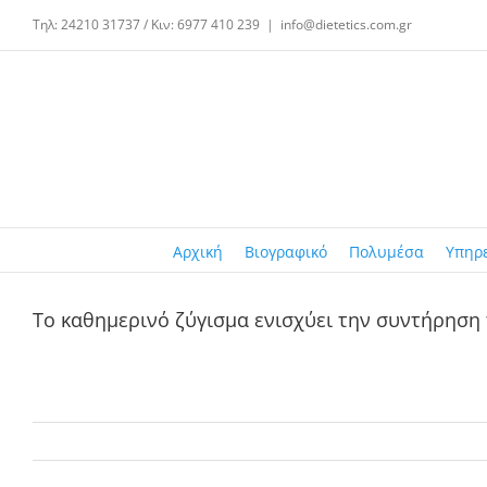
Μετάβαση
Τηλ: 24210 31737 / Κιν: 6977 410 239
|
info@dietetics.com.gr
στο
περιεχόμενο
Αρχική
Βιογραφικό
Πολυμέσα
Υπηρ
Το καθημερινό ζύγισμα ενισχύει την συντήρηση