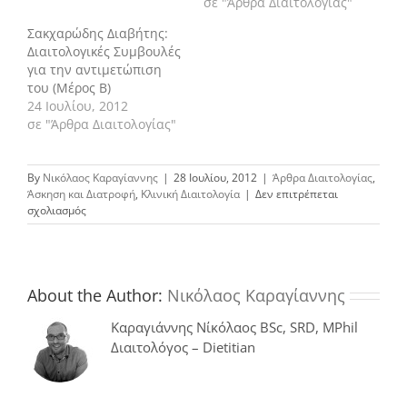
σε "Άρθρα Διαιτολογίας"
Σακχαρώδης Διαβήτης:
Διαιτολογικές Συμβουλές
για την αντιμετώπιση
του (Μέρος Β)
24 Ιουλίου, 2012
σε "Άρθρα Διαιτολογίας"
By
Νικόλαος Καραγίαννης
|
28 Ιουλίου, 2012
|
Άρθρα Διαιτολογίας
,
Άσκηση και Διατροφή
,
Κλινική Διαιτολογία
|
Δεν επιτρέπεται
στο
σχολιασμός
Σακχαρώδης
Διαβήτης:
Τα
οφέλη
της
About the Author:
Νικόλαος Καραγίαννης
σωματικής
άσκησης
Καραγιάννης Νίκόλαος BSc, SRD, MPhil
Διαιτολόγος – Dietitian