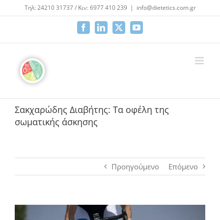
Μετάβαση
Τηλ: 24210 31737 / Κιν: 6977 410 239
|
info@dietetics.com.gr
στο
περιεχόμενο
Facebook
LinkedIn
X
YouTube
Σακχαρώδης Διαβήτης: Τα οφέλη της
σωματικής άσκησης
Προηγούμενο
Επόμενο
Προβολή