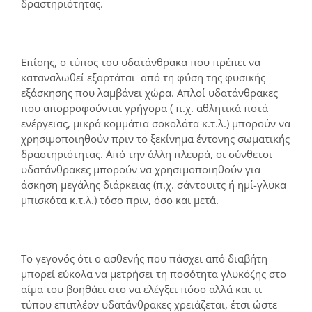
δραστηριότητας.
Επίσης, ο τύπος του υδατάνθρακα που πρέπει να
καταναλωθεί εξαρτάται από τη φύση της φυσικής
εξάσκησης που λαμβάνει χώρα. Απλοί υδατάνθρακες
που απορροφούνται γρήγορα ( π.χ. αθλητικά ποτά
ενέργειας, μικρά κομμάτια σοκολάτα κ.τ.λ.) μπορούν να
χρησιμοποιηθούν πριν το ξεκίνημα έντονης σωματικής
δραστηριότητας. Από την άλλη πλευρά, οι σύνθετοι
υδατάνθρακες μπορούν να χρησιμοποιηθούν για
άσκηση μεγάλης διάρκειας (π.χ. σάντουιτς ή ημί-γλυκα
μπισκότα κ.τ.λ.) τόσο πριν, όσο και μετά.
Το γεγονός ότι ο ασθενής που πάσχει από διαβήτη
μπορεί εύκολα να μετρήσει τη ποσότητα γλυκόζης στο
αίμα του βοηθάει στο να ελέγξει πόσο αλλά και τι
τύπου επιπλέον υδατάνθρακες χρειάζεται, έτσι ώστε