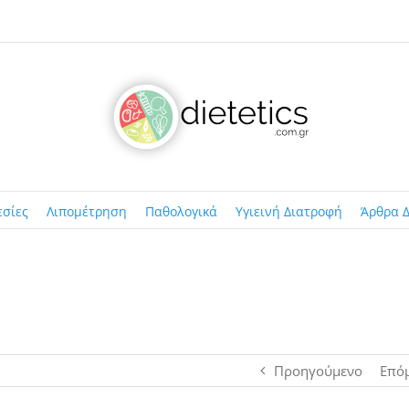
εσίες
Λιπομέτρηση
Παθολογικά
Υγιεινή Διατροφή
Άρθρα Δ
Προηγούμενο
Επό