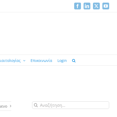
Facebook
LinkedIn
X
YouTu
ιαιτολογίας
Επικοινωνία
Login
Αναζήτηση
μενο
για: