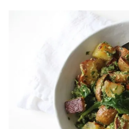
Προβολή
μεγαλύτερης
εικόνας