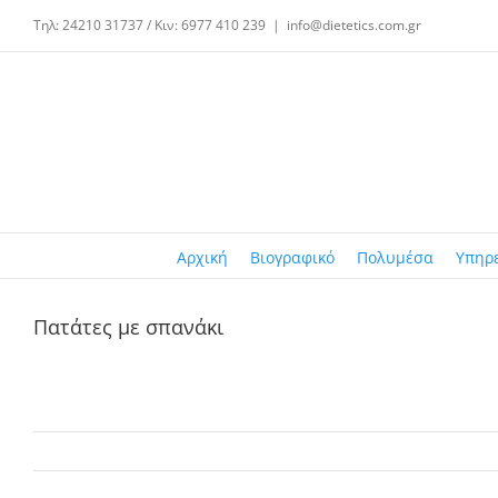
Μετάβαση
Τηλ: 24210 31737 / Κιν: 6977 410 239
|
info@dietetics.com.gr
στο
περιεχόμενο
Αρχική
Βιογραφικό
Πολυμέσα
Υπηρ
Πατάτες με σπανάκι