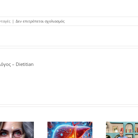
στο
νταγές
|
Δεν επιτρέπεται σχολιασμός
Πατάτες
με
σπανάκι
όγος – Dietitian