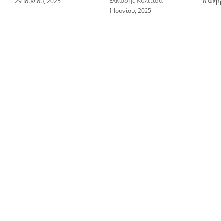
Ελκώδης Κολίτιδα
29 Ιουνίου, 2025
8 Φεβ
1 Ιουνίου, 2025