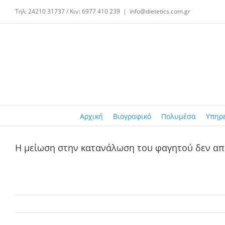
Μετάβαση
Τηλ: 24210 31737 / Κιν: 6977 410 239
|
info@dietetics.com.gr
στο
περιεχόμενο
Αρχική
Βιογραφικό
Πολυμέσα
Υπηρ
Η μείωση στην κατανάλωση του φαγητού δεν απ