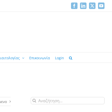
Facebook
LinkedIn
X
YouTu
ιαιτολογίας
Επικοινωνία
Login
Αναζήτηση
μενο
για: