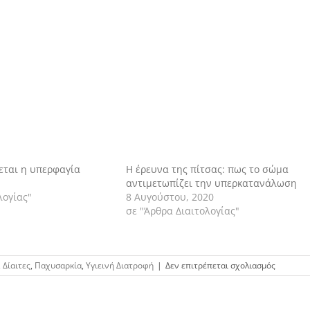
εται η υπερφαγία
Η έρευνα της πίτσας: πως το σώμα
αντιμετωπίζει την υπερκατανάλωση
λογίας"
8 Αυγούστου, 2020
σε "Άρθρα Διαιτολογίας"
στο
,
Δίαιτες
,
Παχυσαρκία
,
Υγιεινή Διατροφή
|
Δεν επιτρέπεται σχολιασμός
Η
μείωση
στην