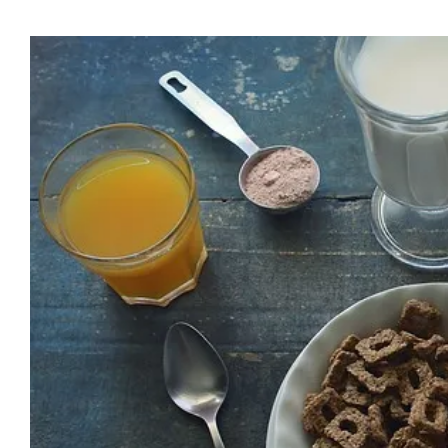
Προβολή
μεγαλύτερης
εικόνας