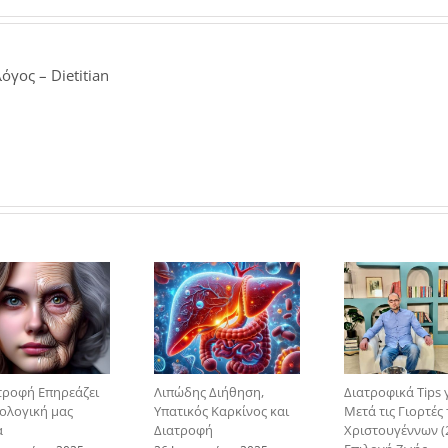
κατανάλ
του
φαγητού
δεν
όγος – Dietitian
αποτελεί
τον
καλύτερ
τρόπο
απώλεια
βάρους
τροφή Επηρεάζει
Λιπώδης Διήθηση,
Διατροφικά Tips 
ιολογική μας
Υπατικός Καρκίνος και
Μετά τις Γιορτές
α
Διατροφή
Χριστουγέννων (2