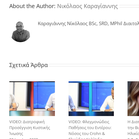
About the Author:
Νικόλαος Καραγίαννης
Καραγιάννης Νίκόλαος BSc, SRD, MPhil Διαιτολ
Σχετικά Άρθρα
VIDEO: Διατροφική
VIDEO: Φλεγμονώδεις
Η Δια
Προσέγγιση Κυστικής
Παθήσεις του Εντέρου:
την Β
Ίνωσης
Νόσος του Crohn &
Ηλικί