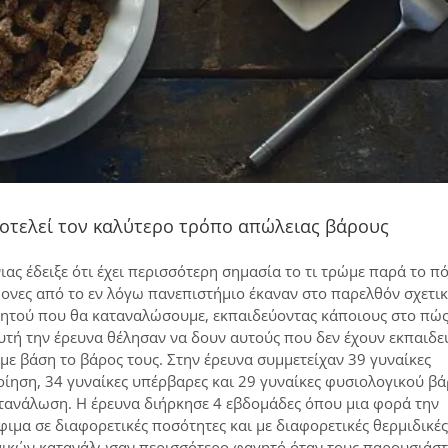
οτελεί τον καλύτερο τρόπο απώλειας βάρους
ς έδειξε ότι έχει περισσότερη σημασία το τι τρώμε παρά το π
ονες από το εν λόγω πανεπιστήμιο έκαναν στο παρελθόν σχετικ
γητού που θα καταναλώσουμε, εκπαιδεύοντας κάποιους στο πώς
υτή την έρευνα θέλησαν να δουν αυτούς που δεν έχουν εκπαιδε
ε βάση το βάρος τους. Στην έρευνα συμμετείχαν 39 γυναίκες
ίηση, 34 γυναίκες υπέρβαρες και 29 γυναίκες φυσιολογικού β
τανάλωση. Η έρευνα διήρκησε 4 εβδομάδες όπου μια φορά την
μα σε διαφορετικές ποσότητες και με διαφορετικές θερμιδικές
γυναικών κατανάλωσαν περισσότερο φαγητό όταν τους παρουσιάσ