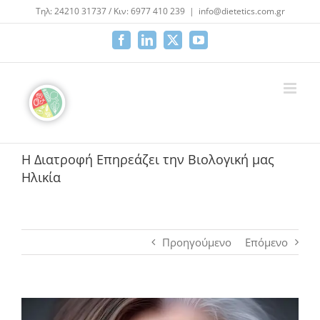
Μετάβαση
Τηλ: 24210 31737 / Κιν: 6977 410 239
|
info@dietetics.com.gr
στο
περιεχόμενο
Facebook
LinkedIn
X
YouTube
Η Διατροφή Επηρεάζει την Βιολογική μας
Ηλικία
Προηγούμενο
Επόμενο
Προβολή