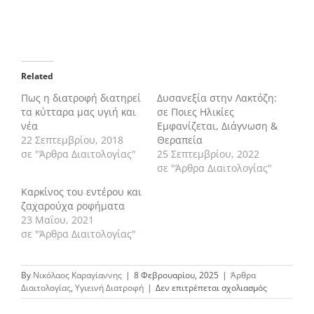
Related
Πως η διατροφή διατηρεί
Δυσανεξία στην Λακτόζη:
τα κύτταρα μας υγιή και
σε Ποιες Ηλικίες
νέα
Εμφανίζεται, Διάγνωση &
22 Σεπτεμβρίου, 2018
Θεραπεία
σε "Άρθρα Διαιτολογίας"
25 Σεπτεμβρίου, 2022
σε "Άρθρα Διαιτολογίας"
Καρκίνος του εντέρου και
ζαχαρούχα ροφήματα
23 Μαΐου, 2021
σε "Άρθρα Διαιτολογίας"
By
Νικόλαος Καραγίαννης
|
8 Φεβρουαρίου, 2025
|
Άρθρα
στο
Διαιτολογίας
,
Υγιεινή Διατροφή
|
Δεν επιτρέπεται σχολιασμός
Η
Διατροφή