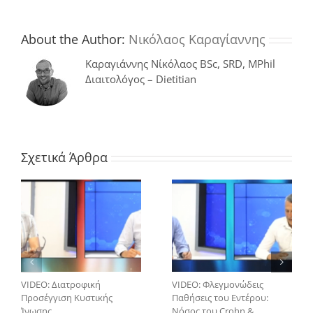
Επηρεάζει
την
Βιολογική
About the Author:
Νικόλαος Καραγίαννης
μας
Ηλικία
Καραγιάννης Νίκόλαος BSc, SRD, MPhil
Διαιτολόγος – Dietitian
Σχετικά Άρθρα
VIDEO: Διατροφική
VIDEO: Φλεγμονώδεις
Προσέγγιση Κυστικής
Παθήσεις του Εντέρου:
Ίνωσης
Νόσος του Crohn &