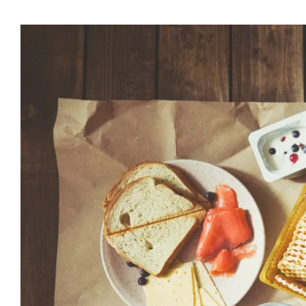
Προβολή
μεγαλύτερης
εικόνας