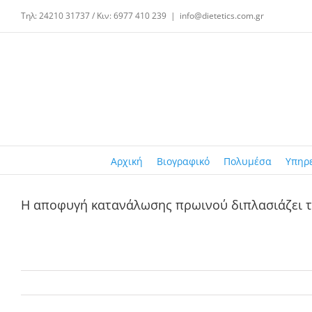
Μετάβαση
Τηλ: 24210 31737 / Κιν: 6977 410 239
|
info@dietetics.com.gr
στο
περιεχόμενο
Αρχική
Βιογραφικό
Πολυμέσα
Υπηρ
Η αποφυγή κατανάλωσης πρωινού διπλασιάζει 