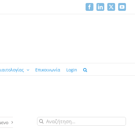
Facebook
LinkedIn
X
YouTu
ιαιτολογίας
Επικοινωνία
Login
Αναζήτηση
μενο
για: