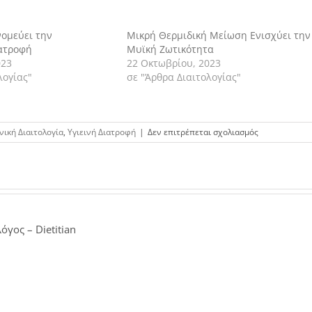
νομεύει την
Μικρή Θερμιδική Μείωση Ενισχύει την
ατροφή
Μυϊκή Ζωτικότητα
023
22 Οκτωβρίου, 2023
λογίας"
σε "Άρθρα Διαιτολογίας"
στο
νική Διαιτολογία
,
Υγιεινή Διατροφή
|
Δεν επιτρέπεται σχολιασμός
Η
αποφυγή
κατανάλωσης
πρωινού
διπλασιάζει
τον
κίνδυνο
όγος – Dietitian
αρτηριοσκλή