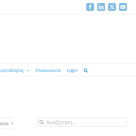
Facebook
LinkedIn
X
YouTu
ιαιτολογίας
Επικοινωνία
Login
Αναζήτηση
μενο
για: