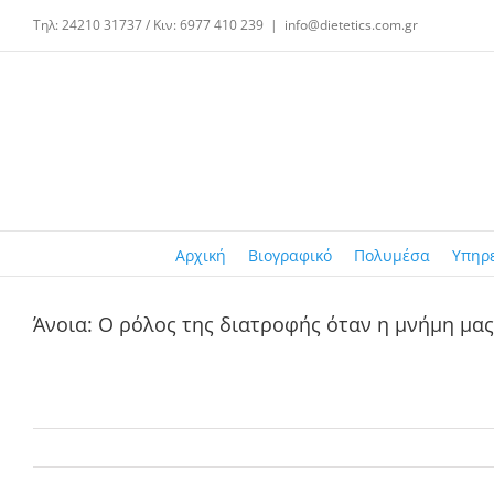
Μετάβαση
Τηλ: 24210 31737 / Κιν: 6977 410 239
|
info@dietetics.com.gr
στο
περιεχόμενο
Αρχική
Βιογραφικό
Πολυμέσα
Υπηρ
Άνοια: Ο ρόλος της διατροφής όταν η μνήμη μας