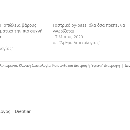
 Η απώλεια βάρους
Γαστρικό by-pass: όλα όσα πρέπει να
ματικά την πιο συχνή
γνωρίζεται
ση
17 Μαΐου, 2020
2
σε "Άρθρα Διαιτολογίας"
λογίας"
λικιωμένοι
,
Κλινική Διαιτολογία
,
Κοινωνία και Διατροφή
,
Υγιεινή Διατροφή
|
Δε
όγος – Dietitian