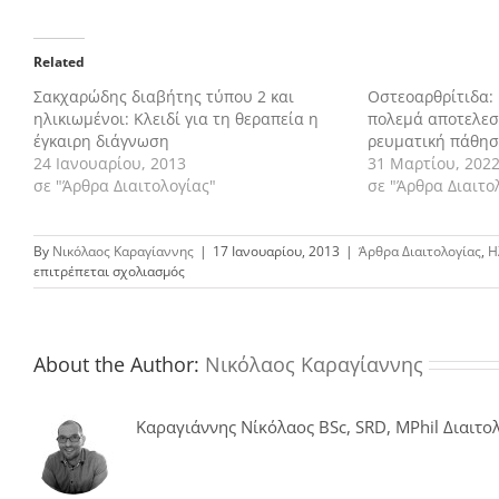
Related
Σακχαρώδης διαβήτης τύπου 2 και
Οστεοαρθρίτιδα:
ηλικιωμένοι: Κλειδί για τη θεραπεία η
πολεμά αποτελεσ
έγκαιρη διάγνωση
ρευματική πάθη
24 Ιανουαρίου, 2013
31 Μαρτίου, 202
σε "Άρθρα Διαιτολογίας"
σε "Άρθρα Διαιτο
By
Νικόλαος Καραγίαννης
|
17 Ιανουαρίου, 2013
|
Άρθρα Διαιτολογίας
,
Η
στο
επιτρέπεται σχολιασμός
Άνοια:
Ο
ρόλος
της
About the Author:
Νικόλαος Καραγίαννης
διατροφής
όταν
η
Καραγιάννης Νίκόλαος BSc, SRD, MPhil Διαιτολ
μνήμη
μας
προδίδει