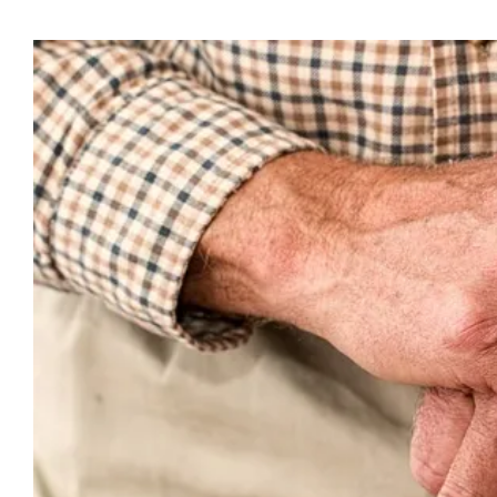
Προβολή
μεγαλύτερης
εικόνας