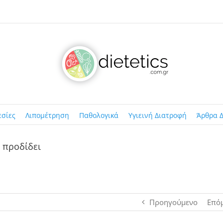
εσίες
Λιπομέτρηση
Παθολογικά
Υγιεινή Διατροφή
Άρθρα Δ
 προδίδει
Προηγούμενο
Επό