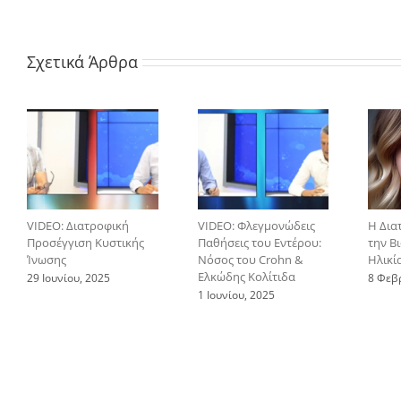
Σχετικά Άρθρα
VIDEO: Διατροφική
VIDEO: Φλεγμονώδεις
Η Δια
Προσέγγιση Κυστικής
Παθήσεις του Εντέρου:
την Β
Ίνωσης
Νόσος του Crohn &
Ηλικί
Ελκώδης Κολίτιδα
29 Ιουνίου, 2025
8 Φεβ
1 Ιουνίου, 2025