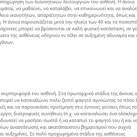
 υποχώρηση των διανοητικών λειτουργιών του ασθενή. Η άνοια
άται, να μαθαίνει, να καταλάβει, να επικοινωνεί και να αναλύε
ώλεια ικανοτήτων, απαραίτητων στην καθημερινότητα, όπως και
 Η άνοια παρουσιάζεται μετά την ηλικία των 40 και τα ποσοστ
άσχοντες μπορεί να βρίσκονται σε καλή φυσική κατάσταση, σε γε
ατα της ασθένειας οδηγούν εν τέλει σε αυξημένη αδυναμία και 
γάνων.
ή συμπεριφορά του ασθενή. Στα πρωταρχικά στάδια της άνοιας 
, μπορεί να καταναλώνει πολύ ζεστό φαγητό αγνοώντας το πόσο 
ιές και να παρουσιάσει προτίμηση στις έντονες γεύσεις όπως το
ίεργες διατροφικές συνήθειες (π.χ. να καταναλώσει ένα ολόκληρ
δυνατεί να μασήσει σωστά ή να καταπιεί το φαγητό του ή και ν
οδίων αναστάτωσης και ακατάπαυστου βηματισμού που συχνά
ίναι αυξημένες. Σε πολύ προχωρημένα στάδια της ασθένειας