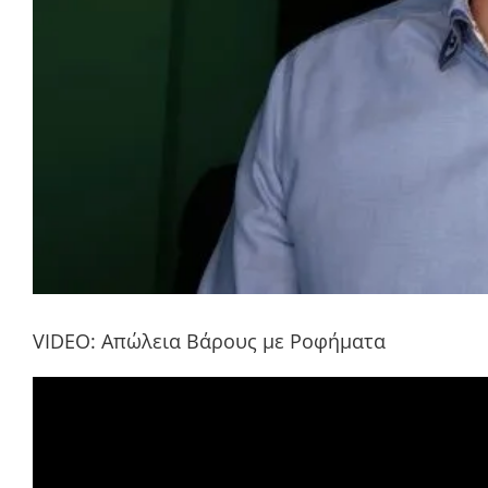
VIDEO: Απώλεια Βάρους με Ροφήματα