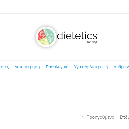
εσίες
Λιπομέτρηση
Παθολογικά
Υγιεινή Διατροφή
Άρθρα Δ
Προηγούμενο
Επό