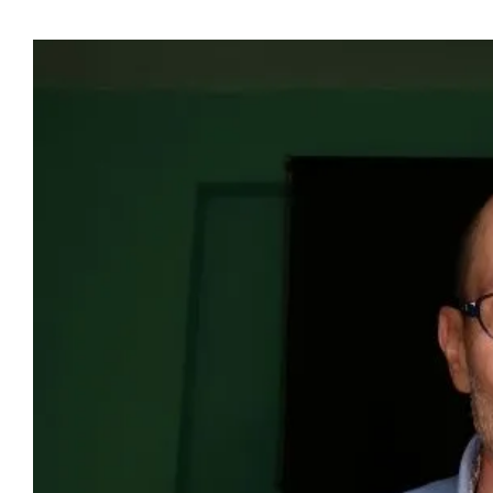
Προβολή
μεγαλύτερης
εικόνας