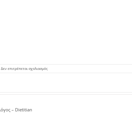
στο
Δεν επιτρέπεται σχολιασμός
VIDEO:
Απώλεια
Βάρους
με
Ροφήματα
όγος – Dietitian