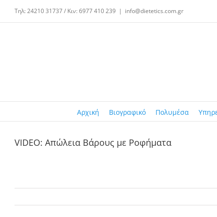
Μετάβαση
Τηλ: 24210 31737 / Κιν: 6977 410 239
|
info@dietetics.com.gr
στο
περιεχόμενο
Αρχική
Βιογραφικό
Πολυμέσα
Υπηρ
VIDEO: Απώλεια Βάρους με Ροφήματα