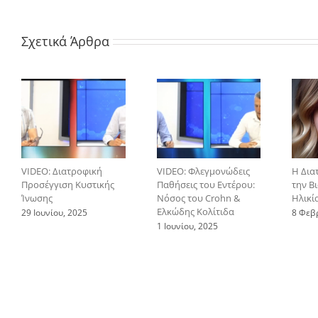
Σχετικά Άρθρα
VIDEO: Διατροφική
VIDEO: Φλεγμονώδεις
Η Δια
Προσέγγιση Κυστικής
Παθήσεις του Εντέρου:
την Β
Ίνωσης
Νόσος του Crohn &
Ηλικί
Ελκώδης Κολίτιδα
29 Ιουνίου, 2025
8 Φεβ
1 Ιουνίου, 2025