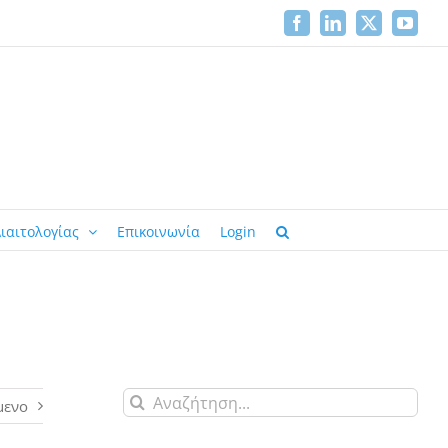
Facebook
LinkedIn
X
YouTu
ιαιτολογίας
Επικοινωνία
Login
Αναζήτηση
μενο
για: