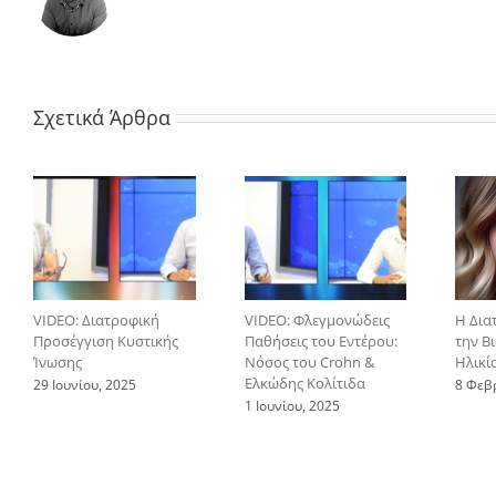
Σχετικά Άρθρα
VIDEO: Διατροφική
VIDEO: Φλεγμονώδεις
Η Δια
Προσέγγιση Κυστικής
Παθήσεις του Εντέρου:
την Β
Ίνωσης
Νόσος του Crohn &
Ηλικί
Ελκώδης Κολίτιδα
29 Ιουνίου, 2025
8 Φεβ
1 Ιουνίου, 2025