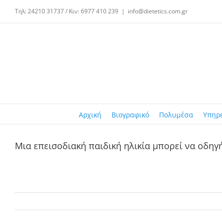
Μετάβαση
Τηλ: 24210 31737 / Κιν: 6977 410 239
|
info@dietetics.com.gr
στο
περιεχόμενο
Αρχική
Βιογραφικό
Πολυμέσα
Υπηρ
Μια επεισοδιακή παιδική ηλικία μπορεί να οδηγ