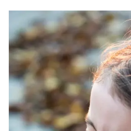
Προβολή
μεγαλύτερης
εικόνας