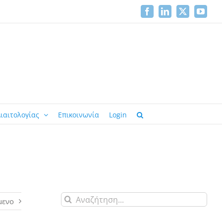
Facebook
LinkedIn
X
YouTu
ιαιτολογίας
Επικοινωνία
Login
Αναζήτηση
μενο
για: