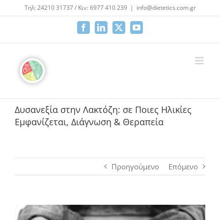
Μετάβαση
Τηλ: 24210 31737 / Κιν: 6977 410 239
|
info@dietetics.com.gr
στο
περιεχόμενο
Facebook
LinkedIn
X
YouTube
Δυσανεξία στην Λακτόζη: σε Ποιες Ηλικίες
Εμφανίζεται, Διάγνωση & Θεραπεία
Προηγούμενο
Επόμενο
Προβολή