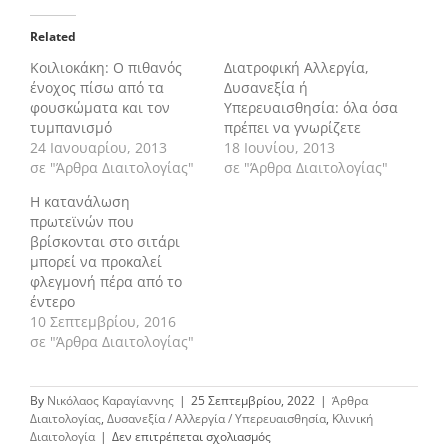
Related
Κοιλιοκάκη: Ο πιθανός
Διατροφική Αλλεργία,
ένοχος πίσω από τα
Δυσανεξία ή
φουσκώματα και τον
Υπερευαισθησία: όλα όσα
τυμπανισμό
πρέπει να γνωρίζετε
24 Ιανουαρίου, 2013
18 Ιουνίου, 2013
σε "Άρθρα Διαιτολογίας"
σε "Άρθρα Διαιτολογίας"
Η κατανάλωση
πρωτεϊνών που
βρίσκονται στο σιτάρι
μπορεί να προκαλεί
φλεγμονή πέρα από το
έντερο
10 Σεπτεμβρίου, 2016
σε "Άρθρα Διαιτολογίας"
By
Νικόλαος Καραγίαννης
|
25 Σεπτεμβρίου, 2022
|
Άρθρα
Διαιτολογίας
,
Δυσανεξία / Αλλεργία / Υπερευαισθησία
,
Κλινική
στο
Διαιτολογία
|
Δεν επιτρέπεται σχολιασμός