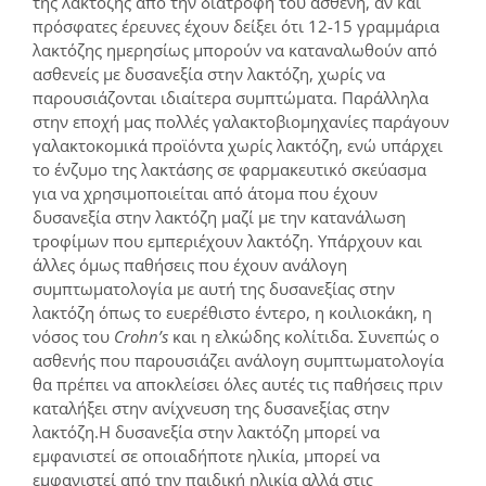
της λακτόζης από την διατροφή του ασθενή, αν και
πρόσφατες έρευνες έχουν δείξει ότι 12-15 γραμμάρια
λακτόζης ημερησίως μπορούν να καταναλωθούν από
ασθενείς με δυσανεξία στην λακτόζη, χωρίς να
παρουσιάζονται ιδιαίτερα συμπτώματα. Παράλληλα
στην εποχή μας πολλές γαλακτοβιομηχανίες παράγουν
γαλακτοκομικά προϊόντα χωρίς λακτόζη, ενώ υπάρχει
το ένζυμο της λακτάσης σε φαρμακευτικό σκεύασμα
για να χρησιμοποιείται από άτομα που έχουν
δυσανεξία στην λακτόζη μαζί με την κατανάλωση
τροφίμων που εμπεριέχουν λακτόζη. Υπάρχουν και
άλλες όμως παθήσεις που έχουν ανάλογη
συμπτωματολογία με αυτή της δυσανεξίας στην
λακτόζη όπως το ευερέθιστο έντερο, η κοιλιοκάκη, η
νόσος του
Cro
hn
’
s
και η ελκώδης κολίτιδα. Συνεπώς ο
ασθενής που παρουσιάζει ανάλογη συμπτωματολογία
θα πρέπει να αποκλείσει όλες αυτές τις παθήσεις πριν
καταλήξει στην ανίχνευση της δυσανεξίας στην
λακτόζη.Η δυσανεξία στην λακτόζη μπορεί να
εμφανιστεί σε οποιαδήποτε ηλικία, μπορεί να
εμφανιστεί από την παιδική ηλικία αλλά στις