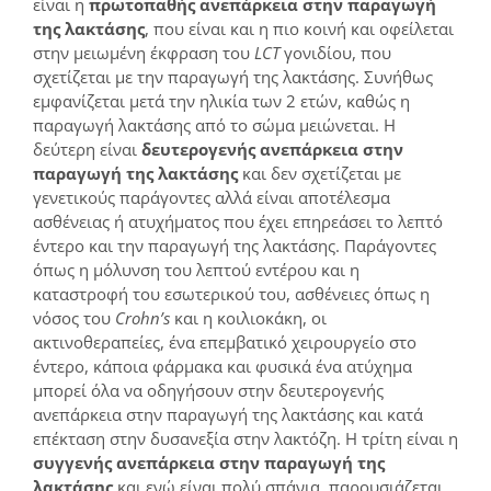
είναι η
πρωτοπαθής ανεπάρκεια στην παραγωγή
της λακτάσης
, που είναι και η πιο κοινή και οφείλεται
στην μειωμένη έκφραση του
LCT
γονιδίου, που
σχετίζεται με την παραγωγή της λακτάσης. Συνήθως
εμφανίζεται μετά την ηλικία των 2 ετών, καθώς η
παραγωγή λακτάσης από το σώμα μειώνεται. Η
δεύτερη είναι
δευτερογενής ανεπάρκεια στην
παραγωγή της λακτάσης
και δεν σχετίζεται με
γενετικούς παράγοντες αλλά είναι αποτέλεσμα
ασθένειας ή ατυχήματος που έχει επηρεάσει το λεπτό
έντερο και την παραγωγή της λακτάσης. Παράγοντες
όπως η μόλυνση του λεπτού εντέρου και η
καταστροφή του εσωτερικού του, ασθένειες όπως η
νόσος του
Crohn
’
s
και η κοιλιοκάκη, οι
ακτινοθεραπείες, ένα επεμβατικό χειρουργείο στο
έντερο, κάποια φάρμακα και φυσικά ένα ατύχημα
μπορεί όλα να οδηγήσουν στην δευτερογενής
ανεπάρκεια στην παραγωγή της λακτάσης και κατά
επέκταση στην δυσανεξία στην λακτόζη. Η τρίτη είναι η
συγγενής ανεπάρκεια στην παραγωγή της
λακτάσης
και ενώ είναι πολύ σπάνια, παρουσιάζεται