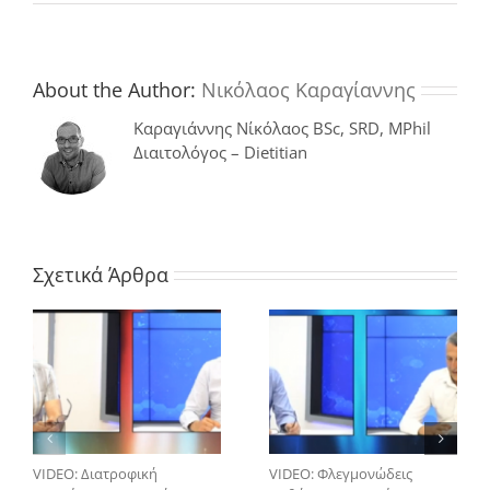
Δυσανεξία
στην
Λακτόζη:
σε
Ποιες
About the Author:
Νικόλαος Καραγίαννης
Ηλικίες
Εμφανίζεται,
Καραγιάννης Νίκόλαος BSc, SRD, MPhil
Διάγνωση
Διαιτολόγος – Dietitian
&
Θεραπεία
Σχετικά Άρθρα
VIDEO: Διατροφική
VIDEO: Φλεγμονώδεις