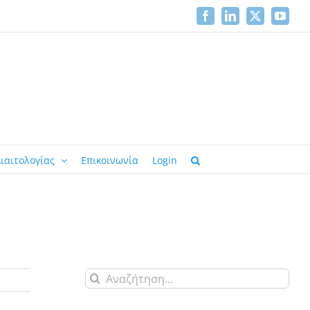
Facebook
LinkedIn
X
YouTu
ιαιτολογίας
Επικοινωνία
Login
Αναζήτηση
για: