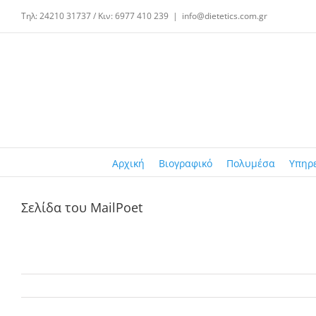
Μετάβαση
Τηλ: 24210 31737 / Κιν: 6977 410 239
|
info@dietetics.com.gr
στο
περιεχόμενο
Αρχική
Βιογραφικό
Πολυμέσα
Υπηρ
Σελίδα του MailPoet