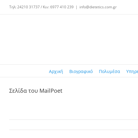
Μετάβαση
Τηλ: 24210 31737 / Κιν: 6977 410 239
|
info@dietetics.com.gr
στο
περιεχόμενο
Αρχική
Βιογραφικό
Πολυμέσα
Υπηρ
Σελίδα του MailPoet