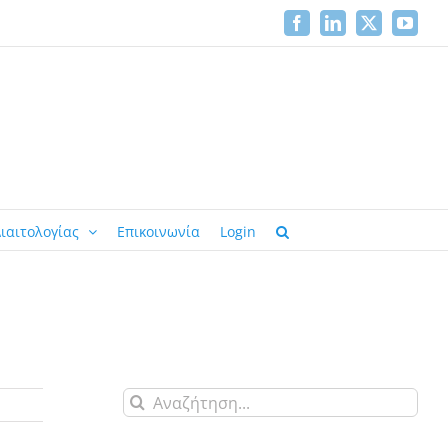
Facebook
LinkedIn
X
YouTu
ιαιτολογίας
Επικοινωνία
Login
Αναζήτηση
για: